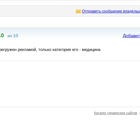
Отправить сообщение владельц
10
из 10
Добавит
регружен рекламой, только категория его - медицина.
Каталог украинских сайтов