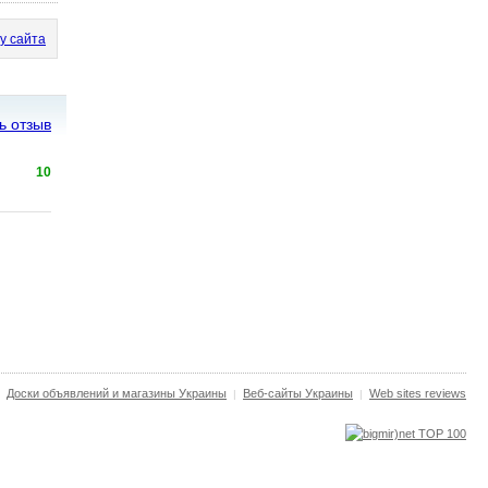
у сайта
ь отзыв
10
Доски объявлений и магазины Украины
Веб-сайты Украины
Web sites reviews
|
|
|