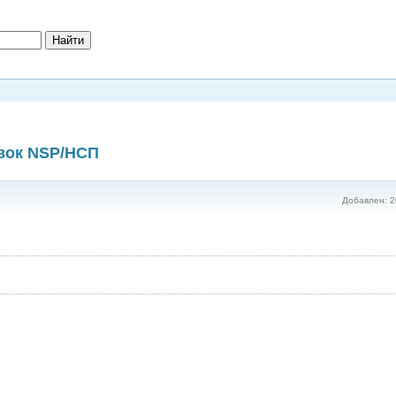
вок NSP/НСП
Добавлен: 2