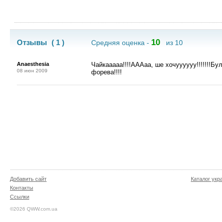
10
Отзывы
( 1 )
Средняя оценка -
из 10
Anaesthesia
Чайкааааа!!!!АААаа, ше хочуууууу!!!!!!!Бул
08 июн 2009
форева!!!!
Добавить сайт
Каталог укр
Контакты
Ссылки
©2026 QWW.com.ua