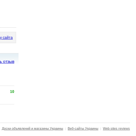
у сайта
ь отзыв
10
Доски объявлений и магазины Украины
Веб-сайты Украины
Web sites reviews
|
|
|