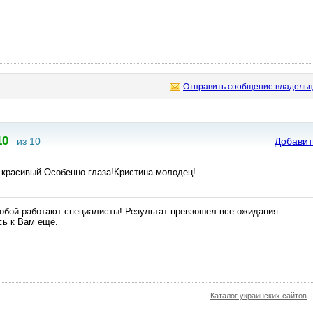
Отправить сообщение владельц
10
из 10
Добавит
 красивый.Особенно глаза!Кристина молодец!
тобой работают специалисты! Результат превзошел все ожидания.
ь к Вам ещё.
Каталог украинских сайтов