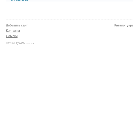
Добавить сайт
Каталог укр
Контакты
Ссылки
©2026 QWW.com.ua