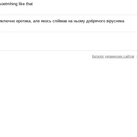
 soetmhing like that
 виключно еротика, але якось спіймав на ньому добрячого вірусняка
Каталог украинских сайтов