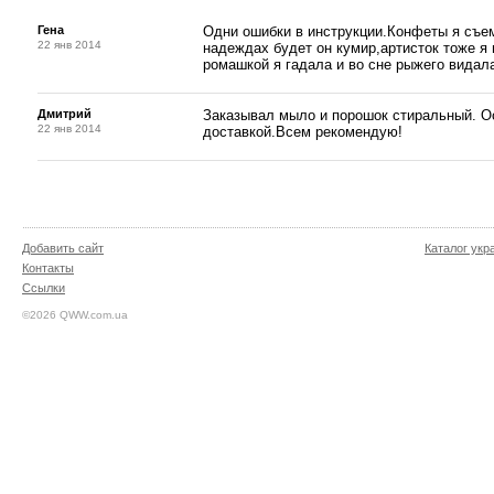
Гена
Одни ошибки в инструкции.Конфеты я съем
22 янв 2014
надеждах будет он кумир,артисток тоже я 
ромашкой я гадала и во сне рыжего видал
Дмитрий
Заказывал мыло и порошок стиральный. Ос
22 янв 2014
доставкой.Всем рекомендую!
Добавить сайт
Каталог укр
Контакты
Ссылки
©2026 QWW.com.ua