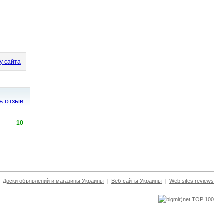
у сайта
ь отзыв
10
Доски объявлений и магазины Украины
Веб-сайты Украины
Web sites reviews
|
|
|