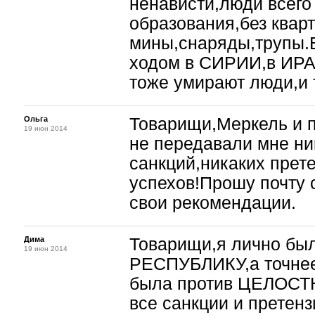
ненависти,люди всего 
образования,без квар
мины,снаряды,трупы.
ходом в СИРИИ,в ИР
тоже умирают люди,и т
Ольга
Товарищи,Меркель и
19 июн 2014
не передавали мне ни
санкций,никаких прет
успехов!Прошу почту 
свои рекомендации.
Дима
Товарищи,я лично был
19 июн 2014
РЕСПУБЛИКУ,а точнее 
была против ЦЕЛОС
все санкции и претенз