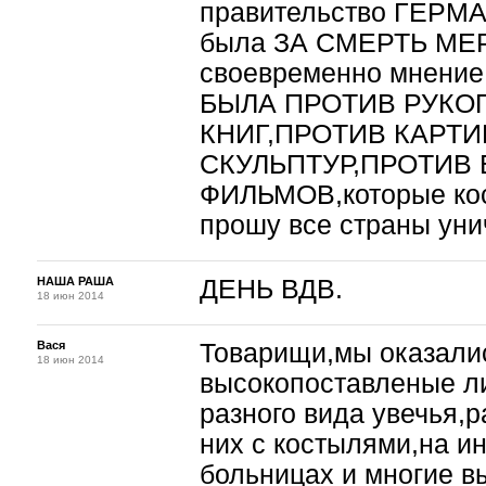
правительство ГЕРМ
была ЗА СМЕРТЬ МЕР
своевременно мнение 
БЫЛА ПРОТИВ РУКО
КНИГ,ПРОТИВ КАРТИ
СКУЛЬПТУР,ПРОТИВ 
ФИЛЬМОВ,которые кос
прошу все страны уни
НАША РАША
ДЕНЬ ВДВ.
18 июн 2014
Вася
Товарищи,мы оказалис
18 июн 2014
высокопоставленые л
разного вида увечья,р
них с костылями,на и
больницах и многие в