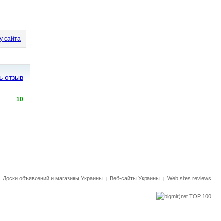
у сайта
ь отзыв
10
Доски объявлений и магазины Украины
Веб-сайты Украины
Web sites reviews
|
|
|