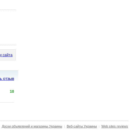
у сайта
ь отзыв
10
Доски объявлений и магазины Украины
Веб-сайты Украины
Web sites reviews
|
|
|