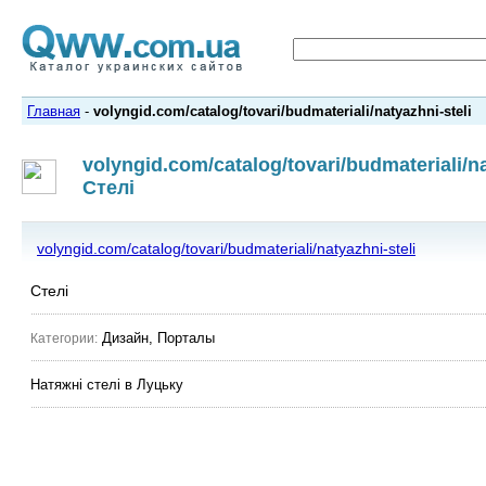
Главная
-
volyngid.com/catalog/tovari/budmateriali/natyazhni-steli
volyngid.com/catalog/tovari/budmateriali/na
Стелі
volyngid.com/catalog/tovari/budmateriali/natyazhni-steli
Стелі
Дизайн, Порталы
Категории:
Натяжні стелі в Луцьку