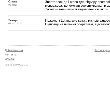
Ольга
Зверталися до Lotana для підбору професі
07 май
менеджера, допомогли зорієнтуватися в асо
Загалом залишилися задоволені сервісом і
Тамара
Працюю з Lotana вже кілька місяців задово
08 окт 2025
Відповіді на питання оперативні, відстежу
Добавить сайт
Каталог укр
Контакты
Ссылки
©2026 QWW.com.ua