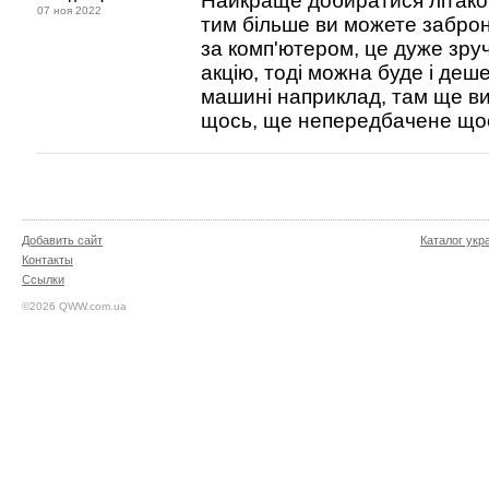
Найкраще добиратися літаком
07 ноя 2022
тим більше ви можете забро
за комп'ютером, це дуже зру
акцію, тоді можна буде і деш
машині наприклад, там ще ви
щось, ще непередбачене що
Добавить сайт
Каталог укр
Контакты
Ссылки
©2026 QWW.com.ua