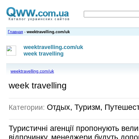
Главная
-
weektravelling.com/uk
weektravelling.com/uk
week travelling
weektravelling.com/uk
week travelling
Отдых, Туризм, Путешес
Категории:
Туристичні агенції пропонують велик
відпочинку, менеджери будуть допом