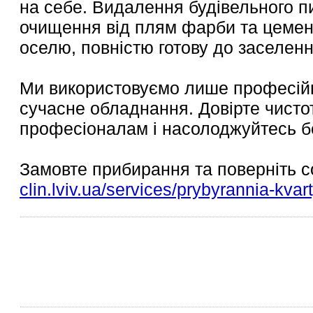
на себе. Видалення будівельного пи
очищення від плям фарби та цемент
оселю, повністю готову до заселенн
Ми використовуємо лише професійні
сучасне обладнання. Довірте чисто
професіоналам і насолоджуйтесь б
Замовте прибирання та поверніть с
clin.lviv.ua/services/prybyrannia-kvart