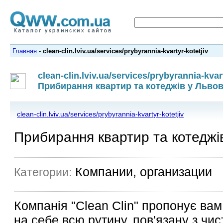
Главная
-
clean-clin.lviv.ua/services/prybyrannia-kvartyr-kotetjiv
clean-clin.lviv.ua/services/prybyrannia-kvar
Прибирання квартир та котеджів у Львов
clean-clin.lviv.ua/services/prybyrannia-kvartyr-kotetjiv
Прибирання квартир та котеджів
Компании, организации
Категории:
Компанія "Clean Clin" пропонує ва
на себе всю рутину, пов'язану з чи