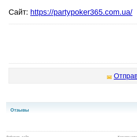
Сайт:
https://partypoker365.com.ua/
Отправ
Отзывы