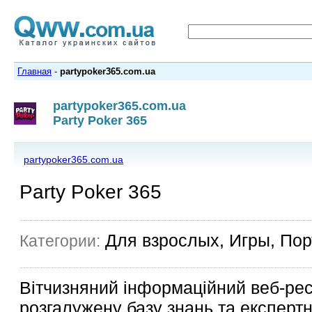
Главная
-
partypoker365.com.ua
partypoker365.com.ua
Party Poker 365
partypoker365.com.ua
Party Poker 365
Для взрослых, Игры, Пор
Категории:
Вітчизняний інформаційний веб-ре
розгалужену базу знань та експертн