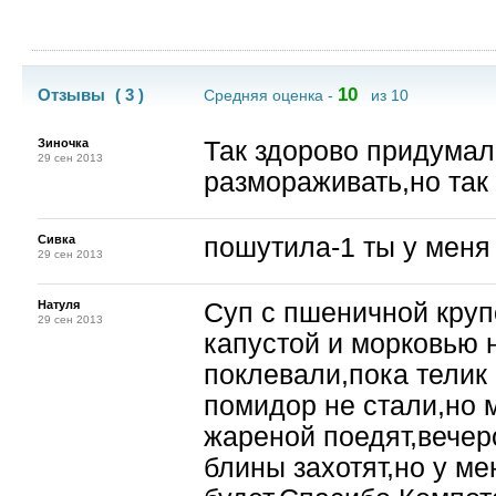
10
Отзывы
( 3 )
Средняя оценка -
из 10
Зиночка
Так здорово придумал
29 сен 2013
размораживать,но так 
Сивка
пошутила-1 ты у меня
29 сен 2013
Натуля
Суп с пшеничной крупо
29 сен 2013
капустой и морковью н
поклевали,пока телик 
помидор не стали,но 
жареной поедят,вечер
блины захотят,но у ме