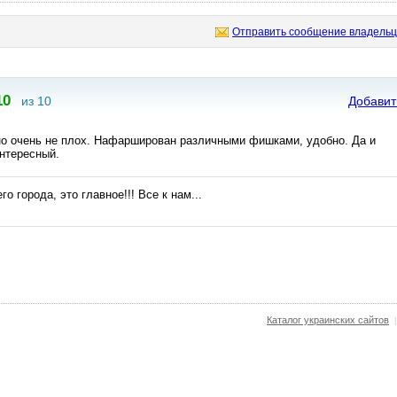
Отправить сообщение владельц
10
из 10
Добавит
о очень не плох. Нафарширован различными фишками, удобно. Да и
интересный.
 города, это главное!!! Все к нам...
Каталог украинских сайтов