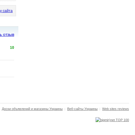
у сайта
ь отзыв
10
Доски объявлений и магазины Украины
Веб-сайты Украины
Web sites reviews
|
|
|