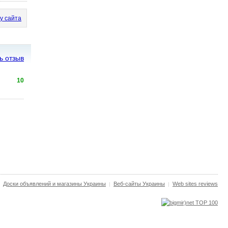
у сайта
ь отзыв
10
Доски объявлений и магазины Украины
Веб-сайты Украины
Web sites reviews
|
|
|