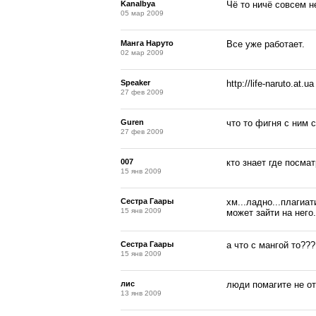
Kanalbya
Чё то ничё совсем н
05 мар 2009
Манга Наруто
Все уже работает.
02 мар 2009
Speaker
http://life-naruto.a
27 фев 2009
Guren
что то фигня с ним с
27 фев 2009
007
кто знает где посматр
15 янв 2009
Сестра Гаары
хм...ладно...плагиат
15 янв 2009
может зайти на него
Сестра Гаары
а что с мангой то??
15 янв 2009
лис
люди помагите не от
13 янв 2009