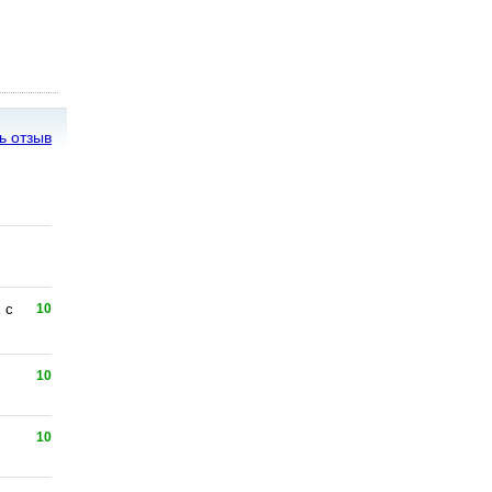
ь отзыв
 с
10
10
10