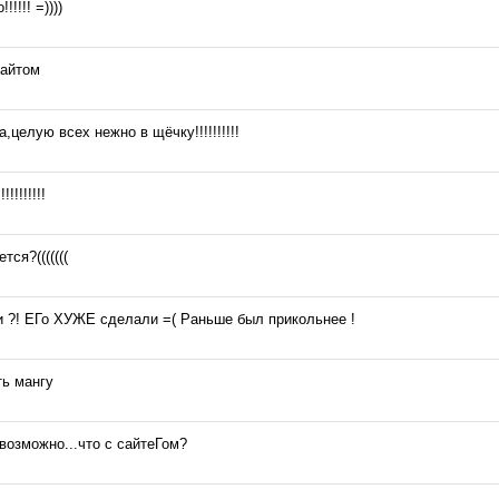
!!!! =))))
сайтом
,целую всех нежно в щёчку!!!!!!!!!!
!!!!!!!!
тся?(((((((
и ?! ЕГо ХУЖЕ сделали =( Раньше был прикольнее !
ть мангу
евозможно...что с сайтеГом?