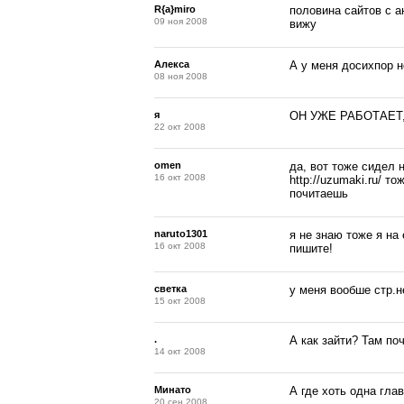
R{a}miro
половина сайтов с а
09 ноя 2008
вижу
Алекса
А у меня досихпор н
08 ноя 2008
я
ОН УЖЕ РАБОТАЕТ,
22 окт 2008
omen
да, вот тоже сидел н
16 окт 2008
http://uzumaki.ru/ т
почитаешь
naruto1301
я не знаю тоже я на 
16 окт 2008
пишите!
светка
у меня вообше стр.н
15 окт 2008
.
А как зайти? Там поч
14 окт 2008
Минато
А где хоть одна глав
20 сен 2008