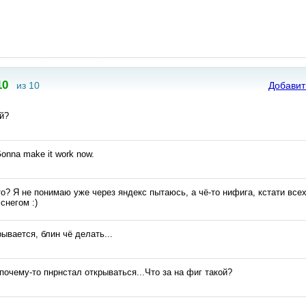
10
из 10
Добавит
й?
Gonna make it work now.
то? Я не понимаю уже через яндекс пытаюсь, а чё-то нифига, кстати всех
снегом :)
ывается, блин чё делать...
 почему-то пнрнстал открываться...Что за на фиг такой?