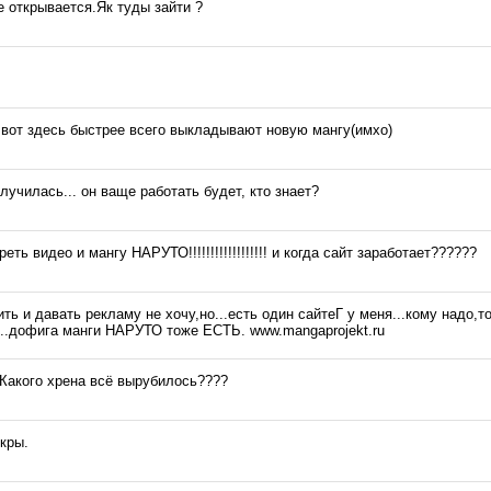
е открывается.Як туды зайти ?
t.ua вот здесь быстрее всего выкладывают новую мангу(имхо)
лучилась... он ваще работать будет, кто знает?
еть видео и мангу НАРУТО!!!!!!!!!!!!!!!!!! и когда сайт заработает??????
ить и давать рекламу не хочу,но...есть один сайтеГ у меня...кому надо,т
...дофига манги НАРУТО тоже ЕСТЬ. www.mangaprojekt.ru
?Какого хрена всё вырубилось????
кры.