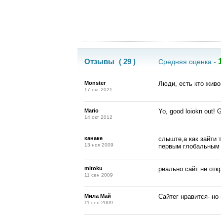
Отзывы
( 29 )
Средняя оценка -
Monster
Люди, есть кто живо
17 окт 2021
Mario
Yo, good loiokn out! 
14 окт 2012
канаке
слыште,а как зайти 
13 ноя 2009
первым глобальным 
mitoku
реально сайт не откр
11 сен 2009
Мила Май
Сайтег нравится- но
11 сен 2009