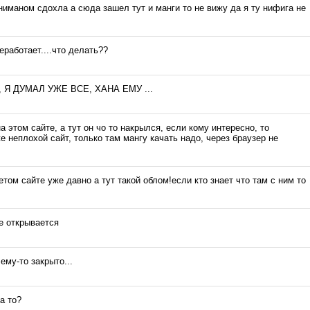
ниманом сдохла а сюда зашел тут и манги то не вижу да я ту нифига не
еработает....что делать??
 Я ДУМАЛ УЖЕ ВСЕ, ХАНА ЕМУ ...
а этом сайте, а тут он чо то накрылся, если кому интересно, то
оже неплохой сайт, только там мангу качать надо, через браузер не
етом сайте уже давно а тут такой облом!если кто знает что там с ним то
е открывается
ему-то закрыто...
а то?