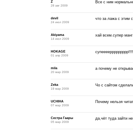
Z
Все с ним нормально!!
28 авг 2009
devil
что за лажа с этим 
24 июл 2009
Akiyama
хай всем.супер манга
14 июл 2009
HOKAGE
супееееррррррррр!!!!!!
01 апр 2009
mila
а почему не открывае
20 мар 2009
Zeka
Чо с сайтом сделал
19 мар 2009
UCHIHA
Почему нельзя чита
07 мар 2009
Сестра Гаары
да,чёт туда зайти н
05 мар 2009