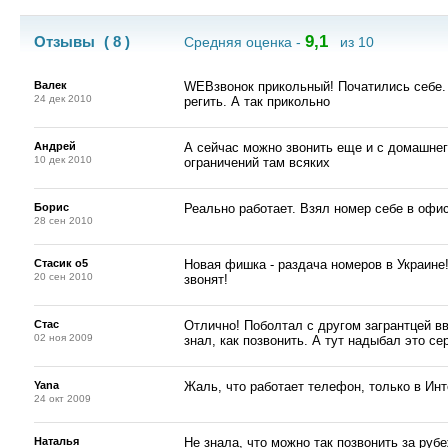
9,1
Отзывы
( 8 )
Средняя оценка -
из 10
Валек
WEBзвонок прикольный! Початились себе. 
24 дек 2010
регить. А так прикольно
Андрей
А сейчас можно звонить еще и с домашнего
10 дек 2010
ограничений там всяких
Борис
Реально работает. Взял номер себе в офис
28 сен 2010
Стасик о5
Новая фишка - раздача номеров в Украине
20 сен 2010
звонят!
Стас
Отлично! Поболтал с другом загрантцей вв
02 ноя 2009
знал, как позвонить. А тут надыбал это се
Yana
Жаль, что работает телефон, только в Инт
24 окт 2009
Наталья
Не знала, что можно так позвонить за руб