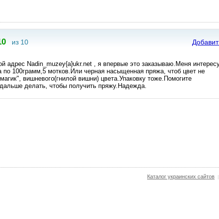
10
из 10
Добавит
й адрес Nadin_muzey{a}ukr.net , я впервые это заказываю.Меня интерес
a по 100грамм,5 мотков.Или черная насыщенная пряжа, чтоб цвет не
 магик", вишневого(гнилой вишни) цвета.Упаковку тоже.Помогите
 дальше делать, чтобы получить пряжу.Надежда.
Каталог украинских сайтов