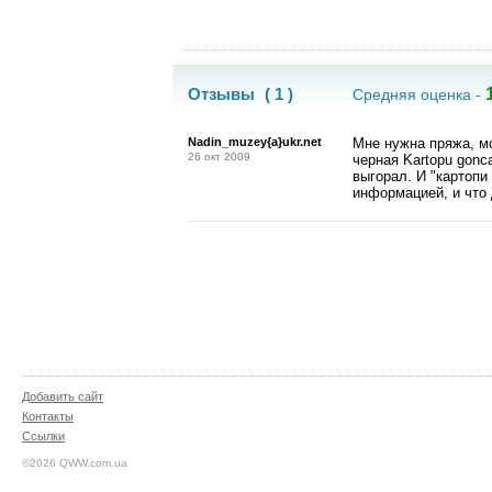
Отзывы
( 1 )
Средняя оценка -
Nadin_muzey{a}ukr.net
Мне нужна пряжа, мо
26 окт 2009
черная Kartopu gonc
выгорал. И "картопи
информацией, и что
Добавить сайт
Контакты
Ссылки
©2026 QWW.com.ua