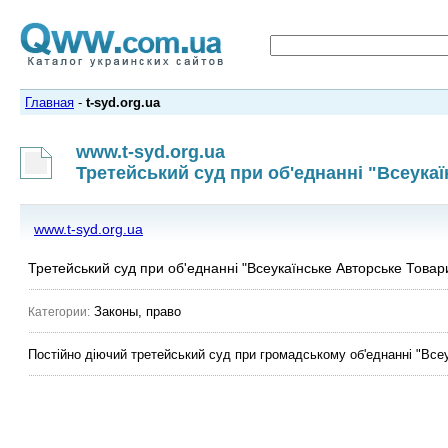
Главная
-
t-syd.org.ua
www.t-syd.org.ua
Третейський суд при об'еднанні "Всеука
www.t-syd.org.ua
Третейський суд при об'еднанні "Всеукаїнське Авторське Товар
Законы, право
Категории:
Постійно діючий третейський суд при громадському об'еднанні "Все