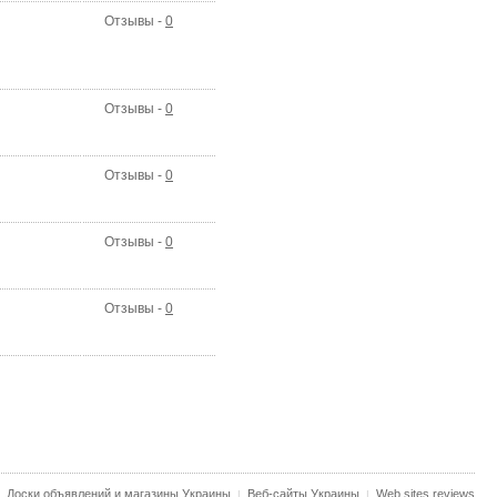
Отзывы -
0
Отзывы -
0
Отзывы -
0
Отзывы -
0
Отзывы -
0
Доски объявлений и магазины Украины
Веб-сайты Украины
Web sites reviews
|
|
|