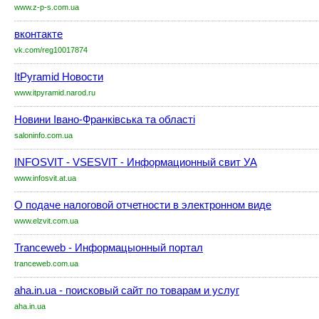
www.z-p-s.com.ua
вконтакте
vk.com/reg10017874
ItPyramid Новости
www.itpyramid.narod.ru
Новини Івано-Франківська та області
saloninfo.com.ua
INFOSVIT - VSESVIT - Информационный свит УА
www.infosvit.at.ua
О подаче налоговой отчетности в электронном виде
www.elzvit.com.ua
Tranceweb - Информацыонный портал
tranceweb.com.ua
aha.in.ua - поисковый сайт по товарам и услуг
aha.in.ua