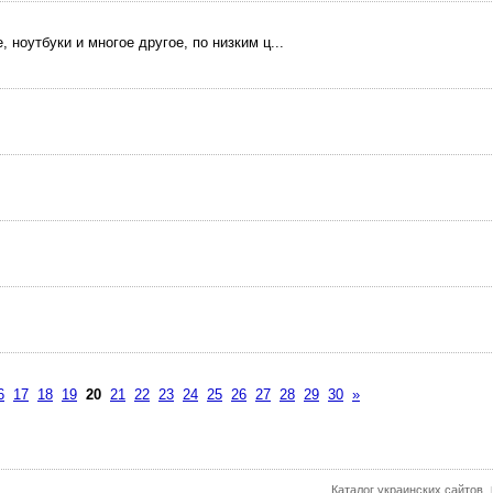
оутбуки и многое другое, по низким ц...
6
17
18
19
20
21
22
23
24
25
26
27
28
29
30
»
Каталог украинских сайтов