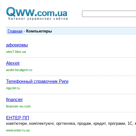
Главная
-
Компьютеры
афоризмы
utes7.blox.ua
Alexeir
asder.localgsm.ru
Телефонный справочник Риги
riga.bir.ru
financier
financier-eu.com
ЕНТЕР ПП
комп'ютери, коиплектуючі, оргтехніка, продаж, кредит, програми, 1С, 
www.enter.rv.ua