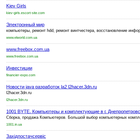
Kiev Girls
kiev-girls.escort-site.com
Электронный мир
компьютеры, ремонт hdd, ремонт винтчестера, восстановление инфор
www.elworld.com.ua
www.freebox.com.ua
www.freebox.com.ua
Инвестиции
financier-expo.com
Новости java разработок la2 l2hacer.3dn.ru
l2hacer.3dn.ru
l2hacer.3dn.ru
1001 BYTE. Компьютеры и комплектующие в г. Днепропетровс
Сборка, продажа Компьютеров. Большой выбор компьютерных компле
1001.in.ua
Західпостачсервіс