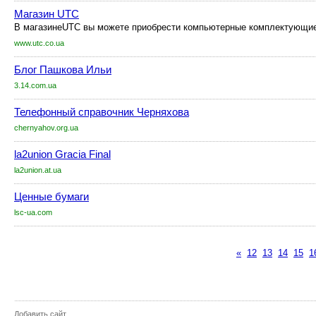
Магазин UTC
В магазинеUTC вы можете приобрести компьютерные комплектующие, н
www.utc.co.ua
Блог Пашкова Ильи
3.14.com.ua
Телефонный справочник Черняхова
chernyahov.org.ua
la2union Gracia Final
la2union.at.ua
Ценные бумаги
lsc-ua.com
«
12
13
14
15
1
Добавить сайт