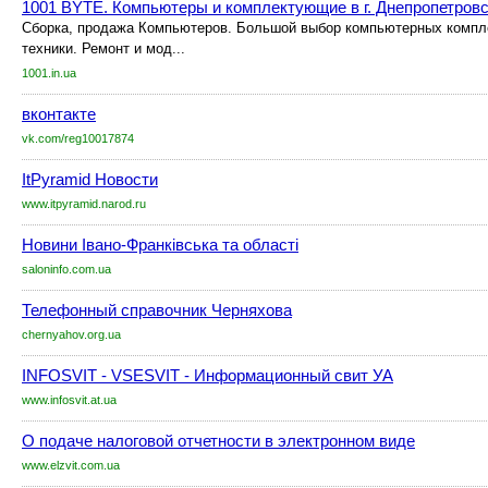
1001 BYTE. Компьютеры и комплектующие в г. Днепропетровс
Сборка, продажа Компьютеров. Большой выбор компьютерных комп
техники. Ремонт и мод...
1001.in.ua
вконтакте
vk.com/reg10017874
ItPyramid Новости
www.itpyramid.narod.ru
Новини Івано-Франківська та області
saloninfo.com.ua
Телефонный справочник Черняхова
chernyahov.org.ua
INFOSVIT - VSESVIT - Информационный свит УА
www.infosvit.at.ua
О подаче налоговой отчетности в электронном виде
www.elzvit.com.ua