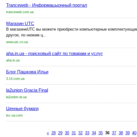
Tranceweb - Информацыонный портал
tranceweb.com.ua
Магазин UTC
В магазинеUTC вы можете приобрести компьютерные комплектующие,
другое, по низким ц...
www.utc.co.ua
aha.in.ua - поисковый сайт по товарам и услуг
aha.in.ua
Блог Пашкова Ильи
3.14.com.ua
la2union Gracia Final
la2union.at.ua
Ценные бумаги
lsc-ua.com
«
28
29
30
31
32
33
34
35
36
37
38
39
40