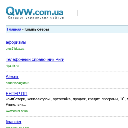
Главная
-
Компьютеры
афоризмы
utes7.blox.ua
Телефонный справочник Риги
riga.bir.ru
Alexeir
asder.localgsm.ru
ЕНТЕР ПП
комп'ютери, коиплектуючі, оргтехніка, продаж, кредит, програми, 1С,
Рівне, вит...
www.enter.rv.ua
financier