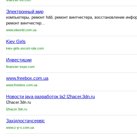
financier-eu.com
Электронный мир
компьютеры, ремонт hdd, ремонт винтчестера, восстановление инфо
ремонт винтчестер...
www.elworld.com.ua
Kiev Girls
kiev-girls.escort-site.com
Инвестиции
financier-expo.com
www.freebox.com.ua
www.freebox.com.ua
Новости java разработок la2 l2hacer.3dn.ru
l2hacer.3dn.ru
l2hacer.3dn.ru
Західпостачсервіс
www.z-p-s.com.ua