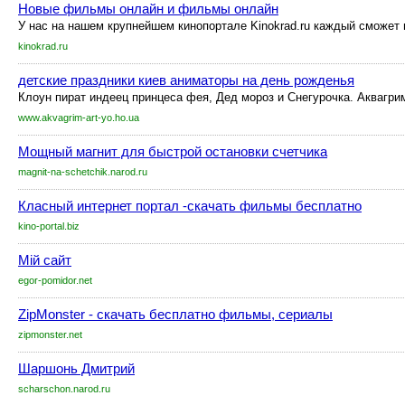
Новые фильмы онлайн и фильмы онлайн
У нас на нашем крупнейшем кинопортале Kinokrad.ru каждый сможет 
kinokrad.ru
детские праздники киев аниматоры на день рожденья
Клоун пират индеец принцеса фея, Дед мороз и Снегурочка. Аквагрим
www.akvagrim-art-yo.ho.ua
Мощный магнит для быстрой остановки счетчика
magnit-na-schetchik.narod.ru
Класный интернет портал -скачать фильмы бесплатно
kino-portal.biz
Мій сайт
egor-pomidor.net
ZipMonster - скачать бесплатно фильмы, сериалы
zipmonster.net
Шаршонь Дмитрий
scharschon.narod.ru