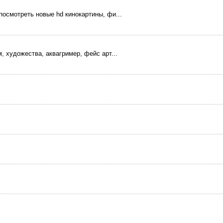
посмотреть новые hd кинокартины, фи...
, художества, аквагример, фейс арт...