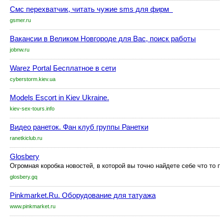
Смс перехватчик, читать чужие sms для фирм
gsmer.ru
Вакансии в Великом Новгороде для Вас, поиск работы
jobnw.ru
Warez Portal Бесплатное в сети
cyberstorm.kiev.ua
Models Escort in Kiev Ukraine.
kiev-sex-tours.info
Видео ранеток. Фан клуб группы Ранетки
ranetkiclub.ru
Glosbery
Огромная коробка новостей, в которой вы точно найдете себе что то
glosbery.gq
Pinkmarket.Ru. Оборудование для татуажа
www.pinkmarket.ru