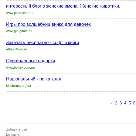
интересный блог о женские имена. Женские животики.
www.pornokisk.ru
Игры про волшебниц винкс для девочек
www.girl-game.ru
Закачать бесплатно - софт и книги
allbest4free.ru
Оригинальные подарки
www.hottey.com.ua
Національний кіно каталог
kinoferma.org.ua
«
2
3
4
5
6
Добавить сайт
Контакты