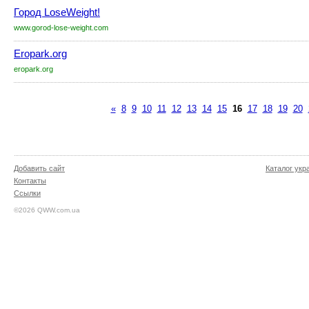
Город LoseWeight!
www.gorod-lose-weight.com
Eropark.org
eropark.org
«
8
9
10
11
12
13
14
15
16
17
18
19
20
Добавить сайт
Каталог укр
Контакты
Ссылки
©2026 QWW.com.ua