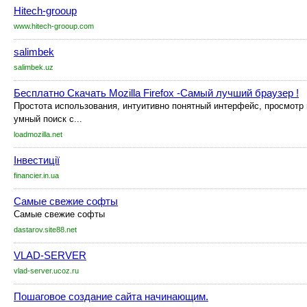
Hitech-grooup
www.hitech-grooup.com
salimbek
salimbek.uz
Бесплатно Скачать Mozilla Firefox -Самый лучший браузер !
Простота использования, интуитивно понятный интерфейс, просмотр 
умный поиск с...
loadmozilla.net
Інвестиції
financier.in.ua
Самые свежие софты
Самые свежие софты
dastarov.site88.net
VLAD-SERVER
vlad-server.ucoz.ru
Пошаговое создание сайта начинающим.