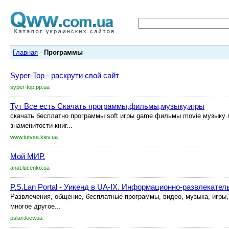
Главная
-
Программы
Syper-Top - раскрути свой сайт
syper-top.pp.ua
Тут Все есть Скачать программы,фильмы,музыку,игры
скачать бесплатно программы soft игры game фильмы movie музыку m
знаменитости книг...
www.tutvse.kiev.ua
Мой МИР.
anat.lucenko.ua
P.S.Lan Portal - Уикенд в UA-IX. Информационно-развлекател
Развлечения, общение, бесплатные программы, видео, музыка, игры, 
многое другое...
pslan.kiev.ua