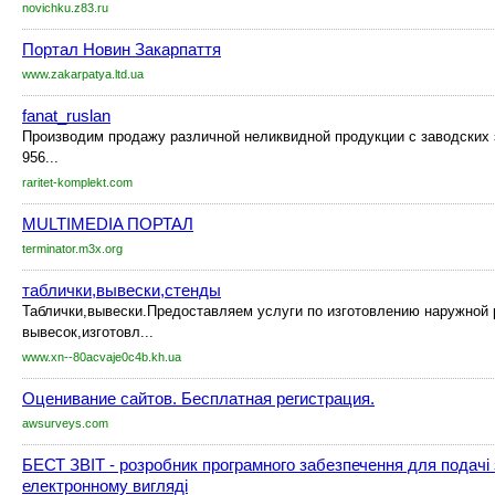
novichku.z83.ru
Портал Новин Закарпаття
www.zakarpatya.ltd.ua
fanat_ruslan
Производим продажу различной неликвидной продукции c заводских 
956...
raritet-komplekt.com
MULTIMEDIA ПОРТАЛ
terminator.m3x.org
таблички,вывески,стенды
Таблички,вывески.Предоставляем услуги по изготовлению наружной
вывесок,изготовл...
www.xn--80acvaje0c4b.kh.ua
Оценивание сайтов. Бесплатная регистрация.
awsurveys.com
БЕСТ ЗВІТ - розробник програмного забезпечення для подачі з
електронному вигляді