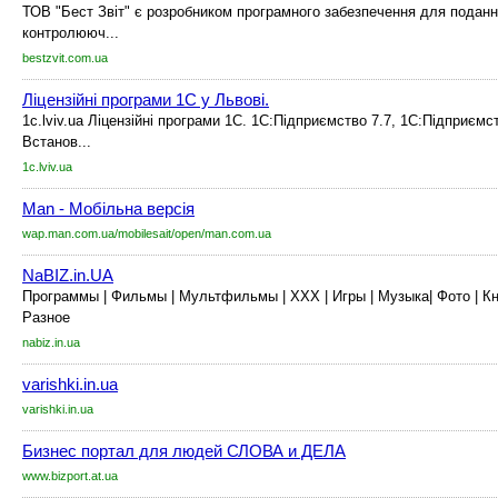
ТОВ "Бест Звіт" є розробником програмного забезпечення для подання
контролююч...
bestzvit.com.ua
Ліцензійні програми 1С у Львові.
1c.lviv.ua Ліцензійні програми 1С. 1С:Підприємство 7.7, 1С:Підприємс
Встанов...
1c.lviv.ua
Man - Мобільна версія
wap.man.com.ua/mobilesait/open/man.com.ua
NaBIZ.in.UA
Программы | Фильмы | Мультфильмы | ХХХ | Игры | Музыка| Фото | Кни
Разное
nabiz.in.ua
varishki.in.ua
varishki.in.ua
Бизнес портал для людей СЛОВА и ДЕЛА
www.bizport.at.ua