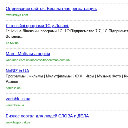
Оценивание сайтов. Бесплатная регистрация.
awsurveys.com
Ліцензійні програми 1С у Львові.
1c.lviv.ua Ліцензійні програми 1С. 1С:Підприємство 7.7, 1С:Підприємс
Встанов...
1c.lviv.ua
Man - Мобільна версія
wap.man.com.ua/mobilesait/open/man.com.ua
NaBIZ.in.UA
Программы | Фильмы | Мультфильмы | ХХХ | Игры | Музыка| Фото | Кни
Разное
nabiz.in.ua
varishki.in.ua
varishki.in.ua
Бизнес портал для людей СЛОВА и ДЕЛА
www.bizport.at.ua