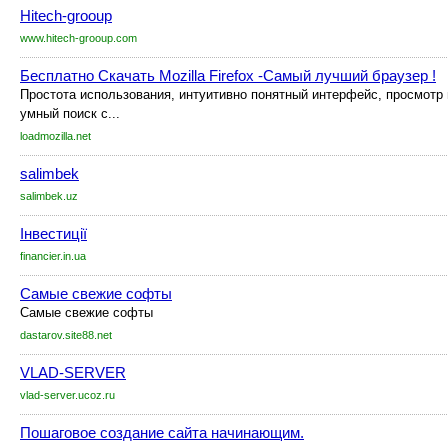
Hitech-grooup
www.hitech-grooup.com
Бесплатно Скачать Mozilla Firefox -Самый лучший браузер !
Простота использования, интуитивно понятный интерфейс, просмотр 
умный поиск с...
loadmozilla.net
salimbek
salimbek.uz
Інвестиції
financier.in.ua
Самые свежие софты
Самые свежие софты
dastarov.site88.net
VLAD-SERVER
vlad-server.ucoz.ru
Пошаговое создание сайта начинающим.