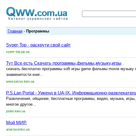
Главная
-
Программы
Syper-Top - раскрути свой сайт
syper-top.pp.ua
Тут Все есть Скачать программы,фильмы,музыку,игры
скачать бесплатно программы soft игры game фильмы movie музыку m
знаменитости книг...
www.tutvse.kiev.ua
P.S.Lan Portal - Уикенд в UA-IX. Информационно-развлекател
Развлечения, общение, бесплатные программы, видео, музыка, игры, 
многое другое...
pslan.kiev.ua
Мой МИР.
anat.lucenko.ua