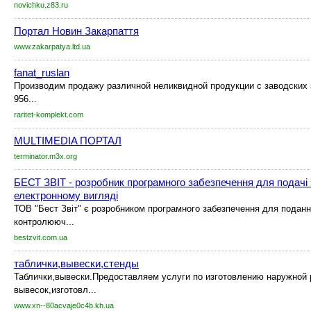
novichku.z83.ru
Портал Новин Закарпаття
www.zakarpatya.ltd.ua
fanat_ruslan
Производим продажу различной неликвидной продукции c заводских 
956...
raritet-komplekt.com
MULTIMEDIA ПОРТАЛ
terminator.m3x.org
БЕСТ ЗВІТ - розробник програмного забезпечення для подачі з
електронному вигляді
ТОВ "Бест Звіт" є розробником програмного забезпечення для подання
контролююч...
bestzvit.com.ua
таблички,вывески,стенды
Таблички,вывески.Предоставляем услуги по изготовлению наружной
вывесок,изготовл...
www.xn--80acvaje0c4b.kh.ua