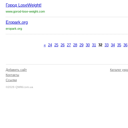
Город LoseWeight!
www.gorod-lose-weight.com
Eropark.org
eropark.org
«
24
25
26
27
28
29
30
31
32
33
34
35
36
Добавить сайт
Каталог укр
Контакты
Ссылки
©2026 QWW.com.ua