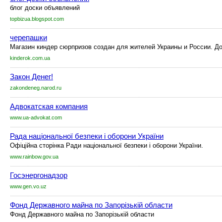
блог доски объявлений
topbizua.blogspot.com
черепашки
Магазин киндер сюрпризов создан для жителей Украины и России. До
kinderok.com.ua
Закон Денег!
zakondeneg.narod.ru
Адвокатская компания
www.ua-advokat.com
Рада національної безпеки і оборони України
Офіційна сторінка Ради національної безпеки і оборони України.
www.rainbow.gov.ua
Госэнергонадзор
www.gen.vo.uz
Фонд Державного майна по Запорізькій области
Фонд Державного майна по Запорізькій области