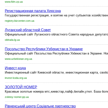
www.fdm.zp.ua
Регистрационная палата Херсона
Государственная регистрация, и взятие на учет субъектов хозяйстве
registry.bizcenter.com.ua
Луганский областной Совет
Официальный сайт Луганского областного Совета народных депутато
oblrada.lg.ua
Посольство Республики Узбекистан в Украине
Официальный сайт Посольства Республики Узбекистан в Украине. Нов
www.uzbekistan.org.ua
Инвест-кода
Инвестиционный сайт Киевской области, инвестиционная карта, своб
invest-koda.org.ua
ЗОЛОТОЙ НОМЕР
Красивые золотые номера мтс,киевстар,лайф,билайн,утел. База боле
zolotoy-nomer.pp.ua
Рівненський центр Соціальне партнерство