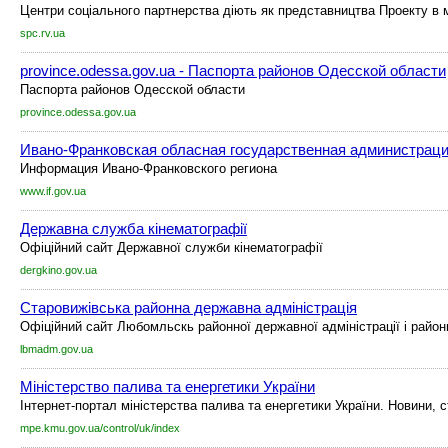
Центри соціального партнерства діють як представництва Проекту в м
spc.rv.ua
province.odessa.gov.ua - Паспорта районов Одесской области
Паспорта районов Одесской области
province.odessa.gov.ua
Ивано-Франковская обласная государственная администрац
Информация Ивано-Франковского региона
www.if.gov.ua
Державна служба кінематографії
Офіційний сайт Державної служби кінематографії
dergkino.gov.ua
Старовижівська районна державна адміністрація
Офіційний сайт Любомльскь районної державної адміністрації і район
lbmadm.gov.ua
Міністерство палива та енергетики України
Інтернет-портал міністерства палива та енергетики України. Новини, ст
mpe.kmu.gov.ua/control/uk/index