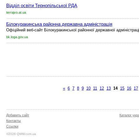
Відділ освіти Тернопільської РДА
terrajvo.at.ua
Білокуракинська районна державна адміністрація
Офіційний веб-сайт Білокуракинської районної державної адміністраці
bk.loga.gov.ua
«
6
7
8
9
10
11
12
13
14
15
16
17
Добавить сайт
Каталог укр
Контакты
Ссылки
©2026 QWW.com.ua