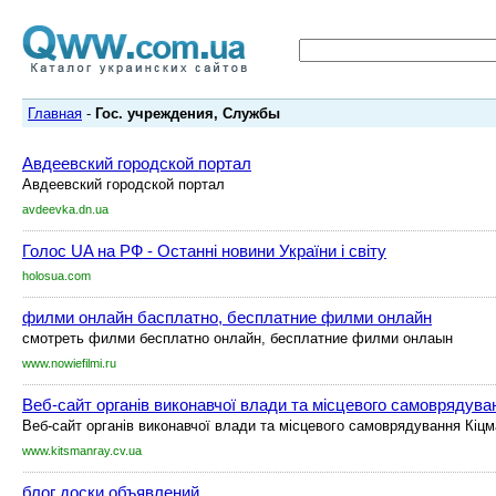
Главная
-
Гос. учреждения, Службы
Авдеевский городской портал
Авдеевский городской портал
avdeevka.dn.ua
Голос UA на РФ - Останні новини України і світу
holosua.com
филми онлайн басплатно, бесплатние филми онлайн
смотреть филми бесплатно онлайн, бесплатние филми онлаын
www.nowiefilmi.ru
Веб-сайт органів виконавчої влади та місцевого самоврядува
Веб-сайт органів виконавчої влади та місцевого самоврядування Кіц
www.kitsmanray.cv.ua
блог доски объявлений