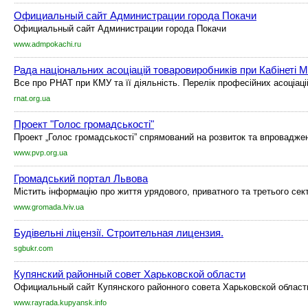
Официальный сайт Администрации города Покачи
Официальный сайт Администрации города Покачи
www.admpokachi.ru
Рада національних асоціацій товаровиробників при Кабінеті Мі
Все про РНАТ при КМУ та її діяльність. Перелік професійних асоціацій
rnat.org.ua
Проект "Голос громадськості"
Проект „Голос громадськості” спрямований на розвиток та впроваджен
www.pvp.org.ua
Громадський портал Львова
Містить інформацію про життя урядового, приватного та третього секто
www.gromada.lviv.ua
Будівельні ліцензії. Строительная лицензия.
sgbukr.com
Купянский районный совет Харьковской области
Официальный сайт Купянского районного совета Харьковской области
www.rayrada.kupyansk.info