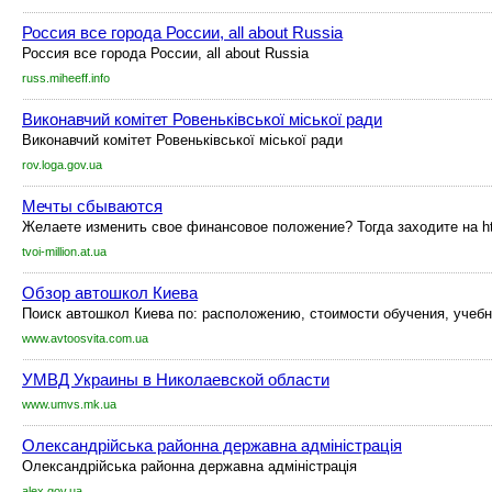
Россия все города России, all about Russia
Россия все города России, all about Russia
russ.miheeff.info
Виконавчий комітет Ровеньківської міської ради
Виконавчий комітет Ровеньківської міської ради
rov.loga.gov.ua
Мечты сбываются
Желаете изменить свое финансовое положение? Тогда заходите на http:/
tvoi-million.at.ua
Обзор автошкол Киева
Поиск автошкол Киева по: расположению, стоимости обучения, уче
www.avtoosvita.com.ua
УМВД Украины в Николаевской области
www.umvs.mk.ua
Олександрійська районна державна адміністрація
Олександрійська районна державна адміністрація
alex.gov.ua