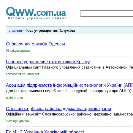
Главная
-
Гос. учреждения, Службы
Справочная служба Одессы
08.od.ua/catalog
Главное управление статистики в Крыму
Официальный сайт Главного управления статистики в Автономной Ре
crimeastat.sf.ukrtel.net
Асоціація підприємств інформаційних технологій України (АП
Для постачальників і виробників ІТ-продукції - інформація про АПІТУ,
apitu.org.ua
Слов'яносербська районна державна адміністрація
Офіційний веб-сайт Слов'яносербської районної державної адміністра
slov.loga.gov.ua
ГУ МНС України в Харківській області