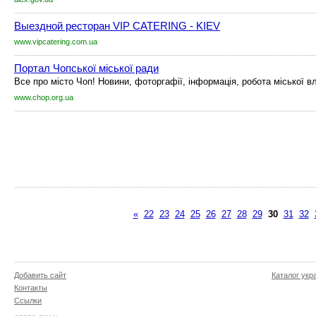
Выездной ресторан VIP CATERING - KIEV
www.vipcatering.com.ua
Портал Чопської міської ради
Все про місто Чоп! Новини, фоторгафії, інформація, робота міської в
www.chop.org.ua
«
22
23
24
25
26
27
28
29
30
31
32
Добавить сайт
Каталог укр
Контакты
Ссылки