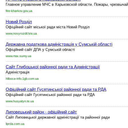
Главное управление МЧС в Харьковской области. Пожары, чрезвычай
fire-kharkov.gov.ua
Новий Розділ
Офіційний сайт міської ради міста Новий Розділ
www.novyrozdil.lviv.ua
Державна податкова адміністрація у Сумській області
Офіційний сайт ДПА у Сумській області
www.rtax.sumy.ua
Сайт Глибоцької районної ради та Адміністрації
Адміністрація
hliboca-info.1gb.com.ua
Офіційний сайт Гусятинської районної ради та РДА
Офіційний сайт Гусятинської районної ради та РДА
www.husyatyn.te.ua
Липовецький район - офіційний сайт
Сайт Липовецької державної адміністрації та районної ради
liprda.com.ua