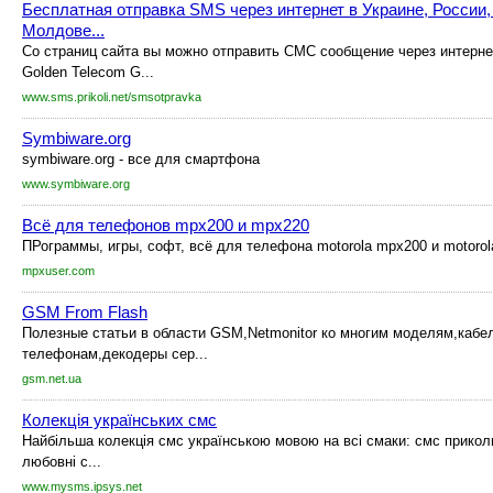
Бесплатная отправка SMS через интернет в Украине, России,
Молдове...
Со страниц сайта вы можно отправить СМС сообщение через интерне
Golden Telecom G...
www.sms.prikoli.net/smsotpravka
Symbiware.org
symbiware.org - все для смартфона
www.symbiware.org
Всё для телефонов mpx200 и mpx220
ПРограммы, игры, софт, всё для телефона motorola mpx200 и motoro
mpxuser.com
GSM From Flash
Полезные статьи в области GSM,Netmonitor ко многим моделям,кабе
телефонам,декодеры сер...
gsm.net.ua
Колекція українських смс
Найбільша колекція смс українською мовою на всі смаки: смс приколи,
любовні с...
www.mysms.ipsys.net