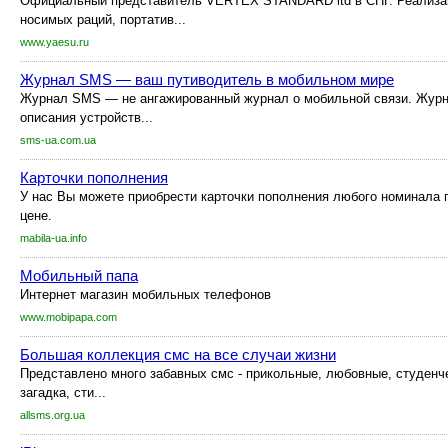
Официальный представитель VERTEX STANDARD ltd в СНГ. Реализа
носимых раций, портатив...
www.yaesu.ru
Журнал SMS — ваш путиводитель в мобильном мире
Журнал SMS — не ангажированный журнал о мобильной связи. Журн
описания устройств...
sms-ua.com.ua
Карточки пополнения
У нас Вы можете приобрести карточки пополнения любого номинала 
цене.
mabila-ua.info
Мобильный папа
Интернет магазин мобильных телефонов
www.mobipapa.com
Большая коллекция смс на все случаи жизни
Представлено много забавных смс - прикольные, любовные, студенч
загадка, сти...
allsms.org.ua