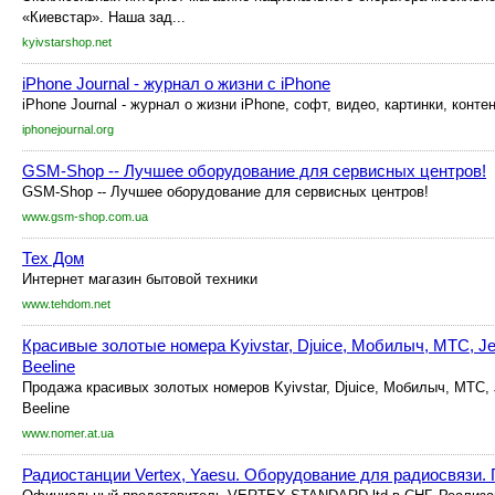
«Киевстар». Наша зад...
kyivstarshop.net
iPhone Journal - журнал о жизни с iPhone
iPhone Journal - журнал о жизни iPhone, софт, видео, картинки, контен
iphonejournal.org
GSM-Shop -- Лучшее оборудование для сервисных центров!
GSM-Shop -- Лучшее оборудование для сервисных центров!
www.gsm-shop.com.ua
Тех Дом
Интернет магазин бытовой техники
www.tehdom.net
Красивые золотые номера Kyivstar, Djuice, Мобилыч, MTC, Jea
Beeline
Продажа красивых золотых номеров Kyivstar, Djuice, Мобилыч, MTC, J
Beeline
www.nomer.at.ua
Радиостанции Vertex, Yaesu. Оборудование для радиосвязи.