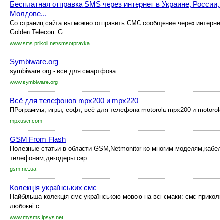
Бесплатная отправка SMS через интернет в Украине, России,
Молдове...
Со страниц сайта вы можно отправить СМС сообщение через интерне
Golden Telecom G...
www.sms.prikoli.net/smsotpravka
Symbiware.org
symbiware.org - все для смартфона
www.symbiware.org
Всё для телефонов mpx200 и mpx220
ПРограммы, игры, софт, всё для телефона motorola mpx200 и motoro
mpxuser.com
GSM From Flash
Полезные статьи в области GSM,Netmonitor ко многим моделям,кабе
телефонам,декодеры сер...
gsm.net.ua
Колекція українських смс
Найбільша колекція смс українською мовою на всі смаки: смс приколи,
любовні с...
www.mysms.ipsys.net