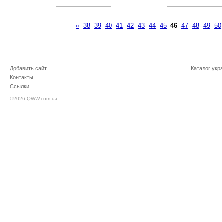
«
38
39
40
41
42
43
44
45
46
47
48
49
50
Добавить сайт
Каталог укр
Контакты
Ссылки
©2026 QWW.com.ua