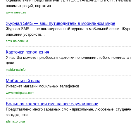
Официальный представитель VERTEX STANDARD ltd в СНГ. Реализа
носимых раций, портатив...
www.yaesu.ru
Журнал SMS — ваш путиводитель в мобильном мире
Журнал SMS — не ангажированный журнал о мобильной связи. Журн
описания устройств...
sms-ua.com.ua
Карточки пополнения
У нас Вы можете приобрести карточки пополнения любого номинала 
цене.
mabila-ua.info
Мобильный папа
Интернет магазин мобильных телефонов
www.mobipapa.com
Большая коллекция смс на все случаи жизни
Представлено много забавных смс - прикольные, любовные, студенч
загадка, сти...
allsms.org.ua