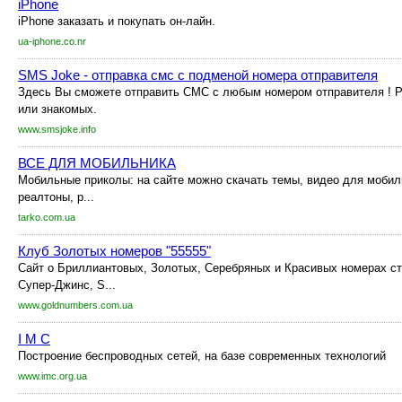
iPhone
iPhone заказать и покупать он-лайн.
ua-iphone.co.nr
SMS Joke - отправка смс с подменой номера отправителя
Здесь Вы сможете отправить СМС с любым номером отправителя ! Р
или знакомых.
www.smsjoke.info
ВСЕ ДЛЯ МОБИЛЬНИКА
Мобильные приколы: на сайте можно скачать темы, видео для мобиль
реалтоны, р...
tarko.com.ua
Клуб Золотых номеров "55555"
Сайт о Бриллиантовых, Золотых, Серебряных и Красивых номерах ст
Супер-Джинс, S...
www.goldnumbers.com.ua
I M C
Построение беспроводных сетей, на базе современных технологий
www.imc.org.ua