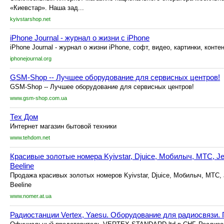
«Киевстар». Наша зад...
kyivstarshop.net
iPhone Journal - журнал о жизни с iPhone
iPhone Journal - журнал о жизни iPhone, софт, видео, картинки, контен
iphonejournal.org
GSM-Shop -- Лучшее оборудование для сервисных центров!
GSM-Shop -- Лучшее оборудование для сервисных центров!
www.gsm-shop.com.ua
Тех Дом
Интернет магазин бытовой техники
www.tehdom.net
Красивые золотые номера Kyivstar, Djuice, Мобилыч, MTC, Jea
Beeline
Продажа красивых золотых номеров Kyivstar, Djuice, Мобилыч, MTC, J
Beeline
www.nomer.at.ua
Радиостанции Vertex, Yaesu. Оборудование для радиосвязи.