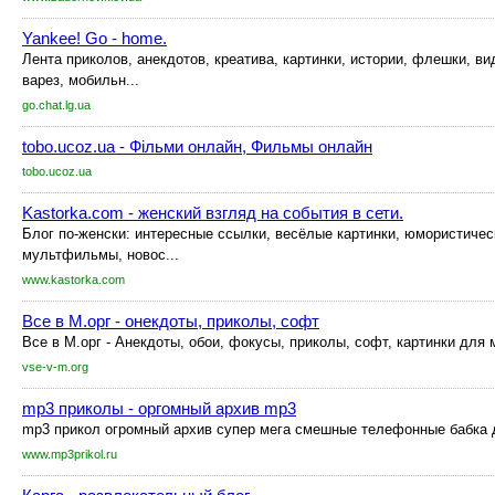
Yankee! Go - home.
Лента приколов, анекдотов, креатива, картинки, истории, флешки, ви
варез, мобильн...
go.chat.lg.ua
tobo.ucoz.ua - Фільми онлайн, Фильмы онлайн
tobo.ucoz.ua
Kastorka.com - женский взгляд на события в сети.
Блог по-женски: интересные ссылки, весёлые картинки, юмористичес
мультфильмы, новос...
www.kastorka.com
Все в М.орг - онекдоты, приколы, софт
Все в М.орг - Анекдоты, обои, фокусы, приколы, софт, картинки для
vse-v-m.org
mp3 приколы - оргомный архив mp3
mp3 прикол огромный архив супер мега смешные телефонные бабка 
www.mp3prikol.ru