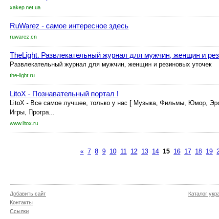
xakep.net.ua
RuWarez - самое интересное здесь
ruwarez.cn
TheLight. Развлекательный журнал для мужчин, женщин и ре
Развлекательный журнал для мужчин, женщин и резиновых уточек
the-light.ru
LitoX - Познавательный портал !
LitoX - Все самое лучшее, только у нас [ Музыка, Фильмы, Юмор, Эр
Игры, Програ...
www.litox.ru
«
7
8
9
10
11
12
13
14
15
16
17
18
19
Добавить сайт
Каталог укр
Контакты
Ссылки