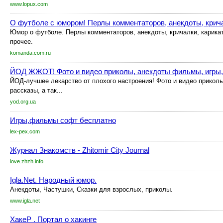
www.lopux.com
О футболе с юмором! Перлы комментаторов, анекдоты, крич
Юмор о футболе. Перлы комментаторов, анекдоты, кричалки, карика
прочее.
komanda.com.ru
ЙОД ЖЖОТ! Фото и видео приколы, анекдоты фильмы, игры,
ЙОД-лучшее лекарство от плохого настроения! Фото и видео прикол
рассказы, а так...
yod.org.ua
Игры,фильмы софт бесплатно
lex-pex.com
Журнал Знакомств - Zhitomir City Journal
love.zhzh.info
Igla.Net. Народный юмор.
Анекдоты, Частушки, Сказки для взрослых, приколы.
www.igla.net
ХакеР . Портал о хакинге