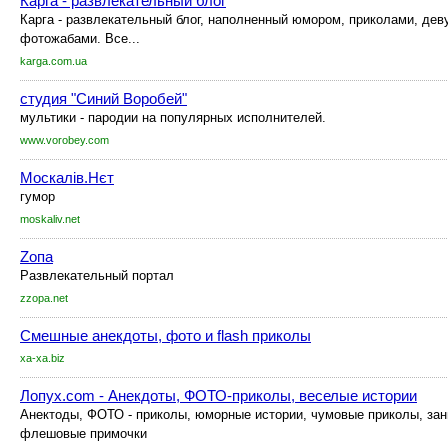
Карга - развлекательный блог
Карга - развлекательный блог, наполненный юмором, приколами, дев
фотожабами. Все...
karga.com.ua
студия "Синий Воробей"
мультики - пародии на популярных исполнителей.
www.vorobey.com
Москалів.Нєт
гумор
moskaliv.net
Zопа
Развлекательный портал
zzopa.net
Смешные анекдоты, фото и flash приколы
xa-xa.biz
Лопух.com - Анекдоты, ФОТО-приколы, веселые истории
Анектоды, ФОТО - приколы, юморные истории, чумовые приколы, зан
флешовые примочки