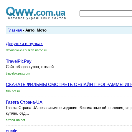
Главная
-
Авто, Мото
Девушки в чулках
devushki-v-chulkah.narod.ru
TravelPicPay
Сайт обзора туров, отелей
travelpicpay.com
СКАЧАТЬ ФИЛЬМЫ СМОТРЕТЬ ОНЛАЙН ПРОГРАММЫ ИГ
film-net.ru
Газета Страна-UA
Газета Страна-UA независимое издание: бесплатные объявления, из р
куплю, отд...
strana-ua.net
dustin