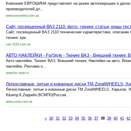
Компания ЕВРОШИНА представляет на рынке автопокрышки и диски 
производителей дл...
www.euroshina.com.ua
Сайт, посвященный ВАЗ 2110: фото, тюнинг, статьи, краш-тест
Сайт, посвященный ВАЗ 2110:технические характеристики, описание
тюнинг, кра...
vaz-2110.com.ua
АВТО НАКЛЕЙКИ - ForStyle - Тюнинг ВАЗ - Внешний тюнинг, В
Авто наклейки, Тюнинг ВАЗ, Внешний тюнинг, Наклейки на авто, Вин
наклейки, Реклама н...
www.for-style.ru
Легкоспавные, литые и кованные диски TM ZoratWHEELS, Ха
Легкоспавные, литые и кованные диски TM ZoratWHEELS, Харьков, У
К&amp;К,Zeppelin,ВСМПО(Россия...
www.zorat.com.ua
«
30
31
32
33
34
35
36
37
38
39
40
41
42