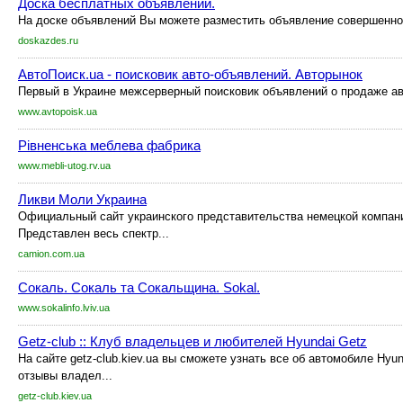
Доска бесплатных объявлений.
На доске объявлений Вы можете разместить объявление совершенно
doskazdes.ru
АвтоПоиск.ua - поисковик авто-объявлений. Авторынок
Первый в Украине межсерверный поисковик объявлений о продаже а
www.avtopoisk.ua
Рівненська меблева фабрика
www.mebli-utog.rv.ua
Ликви Моли Украина
Официальный сайт украинского представительства немецкой компан
Представлен весь спектр...
camion.com.ua
Сокаль. Сокаль та Сокальщина. Sokal.
www.sokalinfo.lviv.ua
Getz-club :: Клуб владельцев и любителей Hyundai Getz
На сайте getz-club.kiev.ua вы сможете узнать все об автомобиле Hyun
отзывы владел...
getz-club.kiev.ua