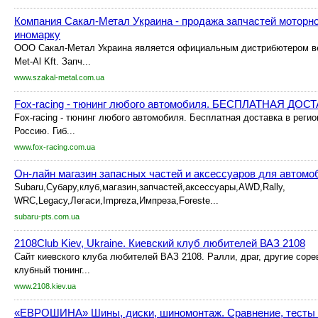
Компания Сакал-Метал Украина - продажа запчастей моторн
иномарку
ООО Сакал-Метал Украина является официальным дистрибютером в
Met-Al Kft. Запч...
www.szakal-metal.com.ua
Fox-racing - тюнинг любого автомобиля. БЕСПЛАТНАЯ ДО
Fox-racing - тюнинг любого автомобиля. Бесплатная доставка в реги
Россию. Гиб...
www.fox-racing.com.ua
Он-лайн магазин запасных частей и аксессуаров для автомо
Subaru,Субару,клуб,магазин,запчастей,аксессуары,AWD,Rally,
WRC,Legacy,Легаси,Impreza,Импреза,Foreste...
subaru-pts.com.ua
2108Club Kiev, Ukraine. Киевский клуб любителей ВАЗ 2108
Сайт киевского клуба любителей ВАЗ 2108. Ралли, драг, другие соре
клубный тюнинг...
www.2108.kiev.ua
«ЕВРОШИНА» Шины, диски, шиномонтаж. Сравнение, тесты 