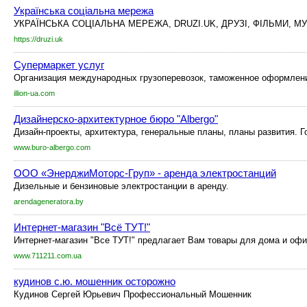
Українська соціальна мережа
УКРАЇНСЬКА СОЦІАЛЬНА МЕРЕЖА, DRUZI.UK, ДРУЗІ, ФІЛЬМИ, МУ
https://druzi.uk
Супермаркет услуг
Организация международных грузоперевозок, таможенное оформление 
illion-ua.com
Дизайнерско-архитектурное бюро "Albergo"
Дизайн-проекты, архитектура, генеральные планы, планы развития. Го
www.buro-albergo.com
ООО «ЭнерджиМоторс-Груп» - аренда электростанций
Дизельные и бензиновые электростанции в аренду.
arendageneratora.by
Интернет-магазин "Всё ТУТ!"
Интернет-магазин "Все ТУТ!" предлагает Вам товары для дома и офис
www.711211.com.ua
кудинов с.ю. мошенник осторожно
Кудинов Сергей Юрьевич Профессиональный Мошенник