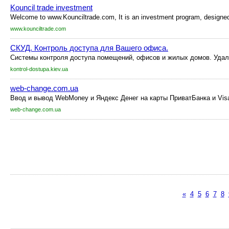
Kouncil trade investment
Welcome to www.Kounciltrade.com, It is an investment program, designed 
www.kounciltrade.com
СКУД. Контроль доступа для Вашего офиса.
Системы контроля доступа помещений, офисов и жилых домов. Удале
kontrol-dostupa.kiev.ua
web-change.com.ua
Ввод и вывод WebMoney и Яндекс Денег на карты ПриватБанка и Visa
web-change.com.ua
«
4
5
6
7
8