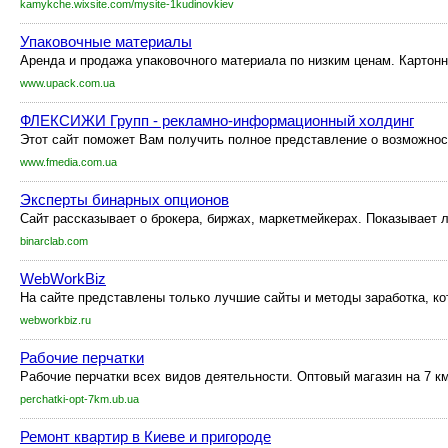
kamykche.wixsite.com/mysite-1kudinovkiev
Упаковочные материалы
Аренда и продажа упаковочного материала по низким ценам. Картонн
www.upack.com.ua
ФЛЕКСИЖИ Групп - рекламно-информационный холдинг
Этот сайт поможет Вам получить полное представление о возможност
www.fmedia.com.ua
Эксперты бинарных опционов
Сайт рассказывает о брокера, биржах, маркетмейкерах. Показывает лу
binarclab.com
WebWorkBiz
На сайте представлены только лучшие сайты и методы заработка, ко
webworkbiz.ru
Рабочие перчатки
Рабочие перчатки всех видов деятельности. Оптовый магазин на 7 к
perchatki-opt-7km.ub.ua
Ремонт квартир в Киеве и пригороде