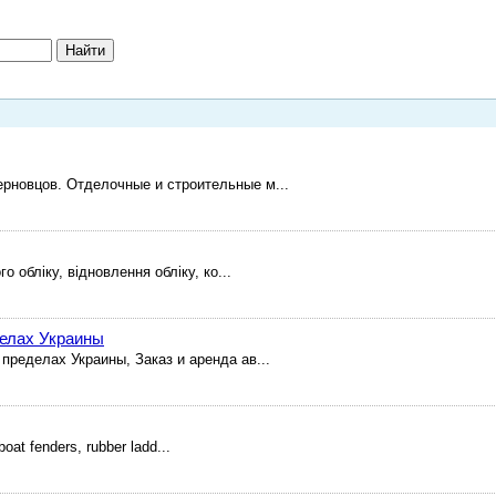
ерновцов. Отделочные и строительные м...
 обліку, відновлення обліку, ко...
делах Украины
пределах Украины, Заказ и аренда ав...
boat fenders, rubber ladd...