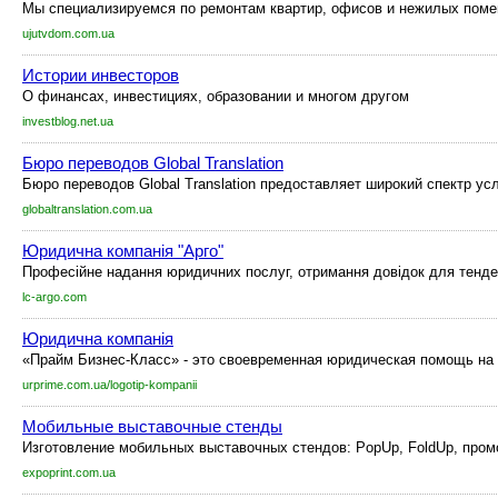
Мы специализируемся по ремонтам квартир, офисов и нежилых помещ
ujutvdom.com.ua
Истории инвесторов
О финансах, инвестициях, образовании и многом другом
investblog.net.ua
Бюро переводов Global Translation
Бюро переводов Global Translation предоставляет широкий спектр у
globaltranslation.com.ua
Юридична компанія "Арго"
Професійне надання юридичних послуг, отримання довідок для тендері
lc-argo.com
Юридична компанія
«Прайм Бизнес-Класс» - это своевременная юридическая помощь на 
urprime.com.ua/logotip-kompanii
Мобильные выставочные стенды
Изготовление мобильных выставочных стендов: PopUp, FoldUp, промо
expoprint.com.ua