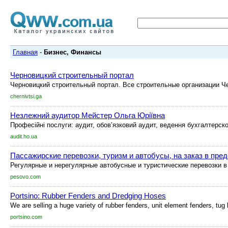
Главная
-
Бизнес, Финансы
Черновицкий строительный портал
Черновицкий строительный портал. Все строительные организации Ч
chernivtsi.ga
Незлежний аудитор Мейстер Ольга Юріївна
Професійні послуги: аудит, обов’язковий аудит, ведення бухгалтерского
audit.ho.ua
Пассажирские перевозки, туризм и автобусы, на заказ в пре
Регулярные и нерегулярные автобусные и туристические перевозки в 
pesovo.com
Portsino: Rubber Fenders and Dredging Hoses
We are selling a huge variety of rubber fenders, unit element fenders, tug 
portsino.com