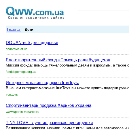
Главная
-
Дети
DOUAN-всё для здоровья
ozdorovis.at.ua
Благотворительный фонд «Помощь ради будущего»
Миссия фонда: помощь тяжелобольным детям и взрослым, а также 
fonddopomoga.org.ua
Интернет-магазин подарков IrunToys.
В нашем интернет-магазине IrunToys вы можете купить подарки ручно
irun.toys
Спортинвентарь продажа Харьков Украина
www.sportin-m.narod.ru
TINY LOVE - лучшие развивающие игрушки
Развивающие коврики, мобили, рамы с игрушками для автокресла и к