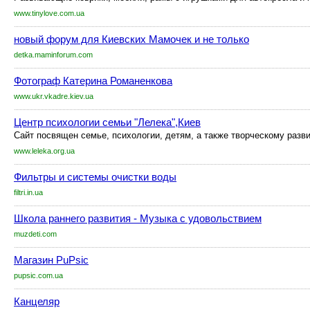
www.tinylove.com.ua
новый форум для Киевских Мамочек и не только
detka.maminforum.com
Фотограф Катерина Романенкова
www.ukr.vkadre.kiev.ua
Центр психологии семьи "Лелека",Киев
Сайт посвящен семье, психологии, детям, а также творческому разв
www.leleka.org.ua
Фильтры и системы очистки воды
filtri.in.ua
Школа раннего развития - Музыка с удовольствием
muzdeti.com
Магазин PuPsic
pupsic.com.ua
Канцеляр