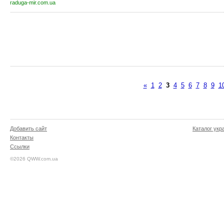
raduga-mir.com.ua
«
1
2
3
4
5
6
7
8
9
1
Добавить сайт
Каталог укр
Контакты
Ссылки
©2026 QWW.com.ua