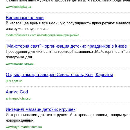
Самый полезный журнал о здоровье детей для заботливых родителе
www.nebolejka.ua
Виниловые пленки
В настоящее время всё большую популярность приобретают винилов
инструмент отделки и...
modernbusiness.com.ua/category/vinilovaya-plenka
"Майстерня свят" - организация детских праздников в Киеве
Проведення дитячих свят на території замовника „Майстерня свят” в 
подарунка для...
www.maister.org.ua
Отдых , такси, трансфер Севастополь, Кры, Карпаты
069.com.ua
Аниме God
animegod.clan.su
Интернет магазин детских игрушек
Интернет магазин детских игрушек. Автокресла, коляски, товары для
новорожденных
www.toys-market.com.ua