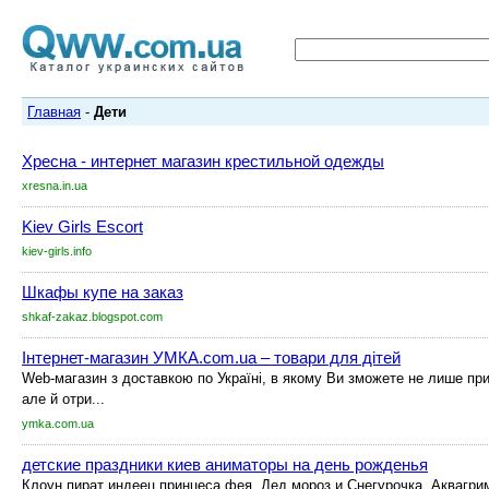
Главная
-
Дети
Хресна - интернет магазин крестильной одежды
xresna.in.ua
Kiev Girls Escort
kiev-girls.info
Шкафы купе на заказ
shkaf-zakaz.blogspot.com
Інтернет-магазин УМКА.com.ua – товари для дітей
Web-магазин з доставкою по Україні, в якому Ви зможете не лише при
але й отри...
ymka.com.ua
детские праздники киев аниматоры на день рожденья
Клоун пират индеец принцеса фея, Дед мороз и Снегурочка. Аквагри