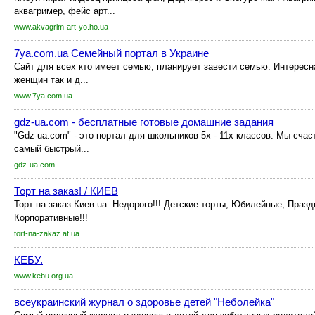
аквагример, фейс арт...
www.akvagrim-art-yo.ho.ua
7ya.com.ua Семейный портал в Украине
Сайт для всех кто имеет семью, планирует завести семью. Интерес
женщин так и д...
www.7ya.com.ua
gdz-ua.com - бесплатные готовые домашние задания
"Gdz-ua.com" - это портал для школьников 5х - 11х классов. Мы сча
самый быстрый...
gdz-ua.com
Торт на заказ! / КИЕВ
Торт на заказ Киев ua. Недорого!!! Детские торты, Юбилейные, Праз
Корпоративные!!!
tort-na-zakaz.at.ua
КЕБУ.
www.kebu.org.ua
всеукраинский журнал о здоровье детей "Неболейка"