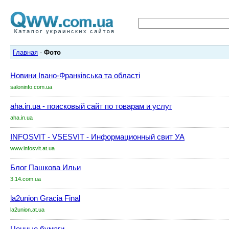
Главная
-
Фото
Новини Івано-Франківська та області
saloninfo.com.ua
aha.in.ua - поисковый сайт по товарам и услуг
aha.in.ua
INFOSVIT - VSESVIT - Информационный свит УА
www.infosvit.at.ua
Блог Пашкова Ильи
3.14.com.ua
la2union Gracia Final
la2union.at.ua
Ценные бумаги