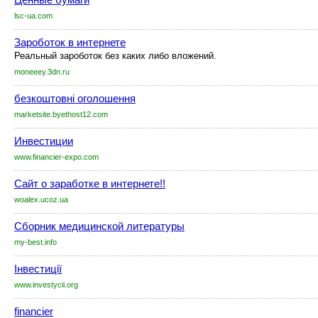
lsc-ua.com
Зароботок в интернете
Реальный зароботок без каких либо вложений.
moneeey.3dn.ru
безкоштовні оголошення
marketsite.byethost12.com
Инвестиции
www.financier-expo.com
Сайт о заработке в интернете!!
woalex.ucoz.ua
Сборник медицинской литературы
my-best.info
Інвестиції
www.investycii.org
financier