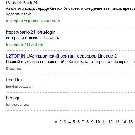
Parik24 Parik24
Азарт это когда сердце бьется быстрее, а ожидание выигрыша прев
удовольствие.
https://parik24-pl.com/ru/casino/slots
https://parik-24.io/ru/login
интерес и ставки на Парик24
https://parik-24.io/ru/login
L2TOP.IN.UA: Украинский рейтинг серверов Lineage 2
Первый в украине полноценный рейтинг-каталог игровых серверов Lin
l2top.in.ua
free-film
free-film.ucoz.com
berloga
berloga.com.ua
«
2
3
4
5
6
7
8
9
10
11
12
13
14
15