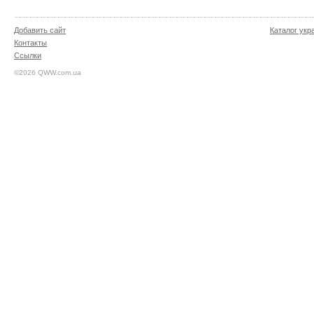
Добавить сайт
Каталог укр
Контакты
Ссылки
©2026 QWW.com.ua