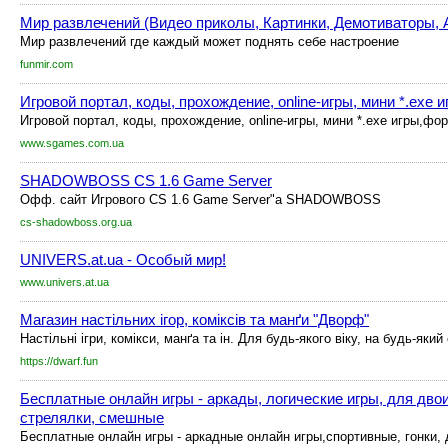
Мир развлечений (Видео приколы, Картинки, Демотиваторы, 
Мир развлечений где каждый может поднять себе настроение
funmir.com
Игровой портал, коды, прохождение, online-игры, мини *.exe и
Игровой портал, коды, прохождение, online-игры, мини *.exe игры,фо
www.sgames.com.ua
SHADOWBOSS CS 1.6 Game Server
Офф. сайт Игрового CS 1.6 Game Server"а SHADOWBOSS
cs-shadowboss.org.ua
UNIVERS.at.ua - Особый мир!
www.univers.at.ua
Магазин настільних ігор, коміксів та манґи "Дворф"
Настільні ігри, комікси, манґа та ін. Для будь-якого віку, на будь-який
https://dwarf.fun
Бесплатные онлайн игры - аркады, логические игры, для двои
стрелялки, смешные
Бесплатные онлайн игры - аркадные онлайн игры,спортивные, гонки, 