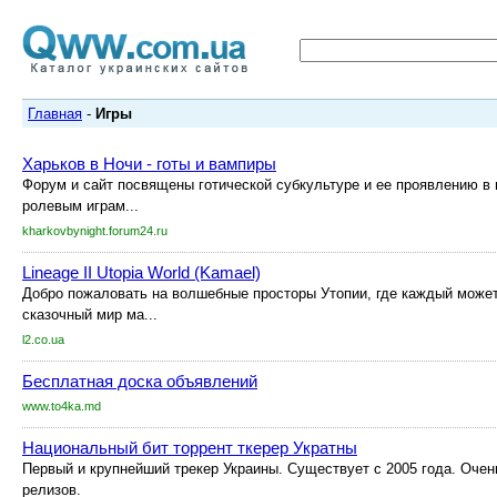
Главная
-
Игры
Харьков в Ночи - готы и вампиры
Форум и сайт посвящены готической субкультуре и ее проявлению в 
ролевым играм...
kharkovbynight.forum24.ru
Lineage II Utopia World (Kamael)
Добро пожаловать на волшебные просторы Утопии, где каждый может
сказочный мир ма...
l2.co.ua
Бесплатная доска объявлений
www.to4ka.md
Национальный бит торрент ткерер Укратны
Первый и крупнейший трекер Украины. Существует с 2005 года. Оче
релизов.