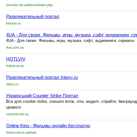
torrents.net.ua/forum/index.php
Развлекательный портал
kinosto.ru
4UA - Для своих. Фильмы, игры, музыка, софт, аудиокниги, с
4UA - Для своих. Фильмы, игры, музыка, софт, аудиокниги, сериалы
4ua.com.ua
HOTLVIV
hotlviv.at.ua
Развлекательный портал Intexy.ru
intexy.ru
Український Counter Strike Портал
Все для counter strike, скачати ботів, чіти, моделі, спрайти, бекграун
цікавого
csarena.net.ua
Online Kino - Фильмы онлайн бесплатно
freeszone.in.ua/load