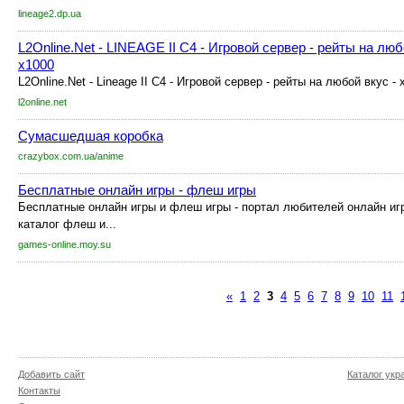
lineage2.dp.ua
L2Online.Net - LINEAGE II C4 - Игровой сервер - рейты на любо
x1000
L2Online.Net - Lineage II C4 - Игровой сервер - рейты на любой вкус - 
l2online.net
Сумасшедшая коробка
crazybox.com.ua/anime
Бесплатные онлайн игры - флеш игры
Бесплатные онлайн игры и флеш игры - портал любителей онлайн игр,
каталог флеш и...
games-online.moy.su
«
1
2
3
4
5
6
7
8
9
10
11
Добавить сайт
Каталог укр
Контакты