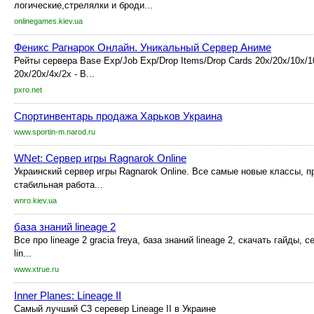
логические,стрелялки и броди...
onlinegames.kiev.ua
Феникс Рагнарок Онлайн. Уникальный Сервер Аниме
Рейты сервера Base Exp/Job Exp/Drop Items/Drop Cards 20х/20х/10х/1
20х/20х/4х/2х - B...
pxro.net
Спортинвентарь продажа Харьков Украина
www.sportin-m.narod.ru
WNet: Сервер игры Ragnarok Online
Украинский сервер игры Ragnarok Online. Все самые новые классы, п
стабильная работа...
wnro.kiev.ua
база знаний lineage 2
Все про lineage 2 gracia freya, база знаний lineage 2, скачать гайды, с
lin...
www.xtrue.ru
Inner Planes: Lineage II
Самый лучший C3 серевер Lineage II в Украине