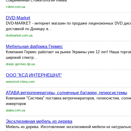
Современная стоматология Киева
i-dent.com.ua
DVD-Market
DVD-MARKET - интернет магазин по продаже лицензионных DVD диск
доставкой по Донецку в...
dvdmarket.com.ua
Мебельная фабрика Гермес
Компания Гермес работает на рынке Украины уже 12 лет! Наша торго
широкий спектр...
dnepr-germes.dp.ua
ООО "КСД ИНТЕРНЕШНЛ"
www.ksd-china.com
ATABA ветрогенераторы, солнечные батареи, гелиосистемы
Компанния "Система" поставка ветрогенераторов, гелиосистем, солн
инверторов
ataba.com.ua
Эксклюзивная мебель из дерева
Мебель из дерева. Изготовление эксклюзивной мебели из натурально