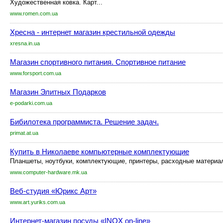
Художественная ковка. Карт...
www.romen.com.ua
Хресна - интернет магазин крестильной одежды
xresna.in.ua
Магазин спортивного питания. Спортивное питание
www.forsport.com.ua
Магазин Элитных Подарков
e-podarki.com.ua
Бибилотека программиста. Решение задач.
primat.at.ua
Купить в Николаеве компьютерные комплектующие
Планшеты, ноутбуки, комплектующие, принтеры, расходные материал
www.computer-hardware.mk.ua
Веб-студия «Юрикс Арт»
www.art.yuriks.com.ua
Интернет-магазин посуды «INOX on-line»