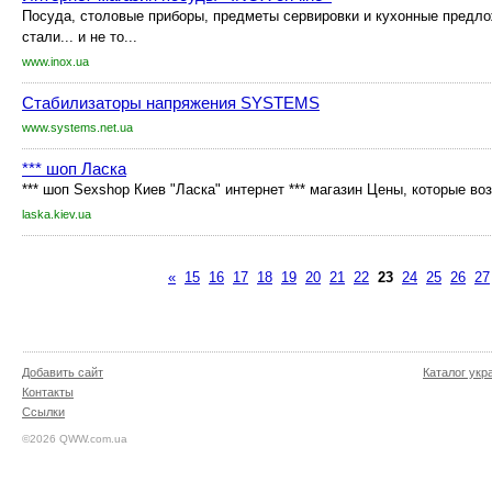
Посуда, столовые приборы, предметы сервировки и кухонные предл
стали... и не то...
www.inox.ua
Стабилизаторы напряжения SYSTEMS
www.systems.net.ua
*** шоп Ласка
*** шоп Sexshop Киев "Ласка" интернет *** магазин Цены, которые во
laska.kiev.ua
«
15
16
17
18
19
20
21
22
23
24
25
26
27
Добавить сайт
Каталог укр
Контакты
Ссылки
©2026 QWW.com.ua