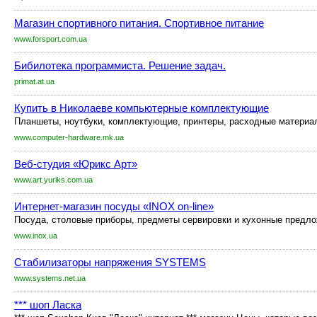
Магазин спортивного питания. Спортивное питание
www.forsport.com.ua
Бибилотека программиста. Решение задач.
primat.at.ua
Купить в Николаеве компьютерные комплектующие
Планшеты, ноутбуки, комплектующие, принтеры, расходные материал
www.computer-hardware.mk.ua
Веб-студия «Юрикс Арт»
www.art.yuriks.com.ua
Интернет-магазин посуды «INOX on-line»
Посуда, столовые приборы, предметы сервировки и кухонные предлож
www.inox.ua
Стабилизаторы напряжения SYSTEMS
www.systems.net.ua
*** шоп Ласка