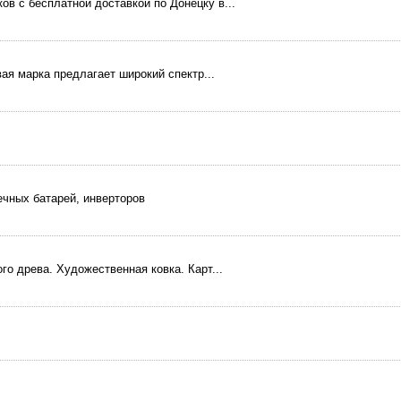
в c бесплатной доставкой по Донецку в...
ая марка предлагает широкий спектр...
ечных батарей, инверторов
о древа. Художественная ковка. Карт...