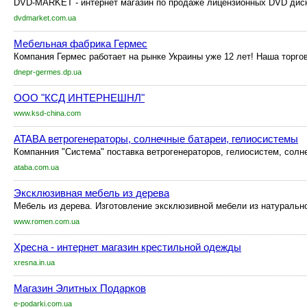
DVD-MARKET - интернет магазин по продаже лицензионных DVD диско
dvdmarket.com.ua
Мебельная фабрика Гермес
Компания Гермес работает на рынке Украины уже 12 лет! Наша торгов
dnepr-germes.dp.ua
ООО "КСД ИНТЕРНЕШНЛ"
www.ksd-china.com
ATABA ветрогенераторы, солнечные батареи, гелиосистемы
Компанния "Система" поставка ветрогенераторов, гелиосистем, солн
ataba.com.ua
Эксклюзивная мебель из дерева
Мебель из дерева. Изготовление эксклюзивной мебели из натуральног
www.romen.com.ua
Хресна - интернет магазин крестильной одежды
xresna.in.ua
Магазин Элитных Подарков
e-podarki.com.ua