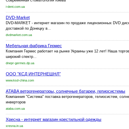
Современная стоматология Киева
i-dent.com.ua
DVD-Market
DVD-MARKET - интернет магазин по продаже лицензионных DVD диск
доставкой по Донецку в...
dvdmarket.com.ua
Мебельная фабрика Гермес
Компания Гермес работает на рынке Украины уже 12 лет! Наша торго
широкий спектр...
dnepr-germes.dp.ua
ООО "КСД ИНТЕРНЕШНЛ"
www.ksd-china.com
ATABA ветрогенераторы, солнечные батареи, гелиосистемы
Компанния "Система" поставка ветрогенераторов, гелиосистем, солн
инверторов
ataba.com.ua
Хресна - интернет магазин крестильной одежды
xresna.in.ua