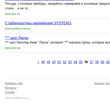
Посуда, столовые приборы, предметы сервировки и кухонные предл
стали... и не то...
www.inox.ua
Стабилизаторы напряжения SYSTEMS
www.systems.net.ua
*** шоп Ласка
*** шоп Sexshop Киев "Ласка" интернет *** магазин Цены, которые во
laska.kiev.ua
«
48
49
50
51
52
53
54
55
56
57
58
59
60
Добавить сайт
Каталог укр
Контакты
Ссылки
©2026 QWW.com.ua