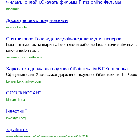
Фильмы онлайн,Скачать фильмы,Films online,Фильмы
kinobul.ru
Доска деловых предложений
vip-docka.info
Спутниковое Телевидение,satware,ключи для тюнеров
Бесплатные тесты шаринга,biss ключи,рабочие biss ключи,satwarez,f
ключи на biss,s...
satwarez.ucoz.ru/forum
Харківська державна наукова бібліотека ім.В.Г.Короленка
Офіційний сайт Харківської державної наукової бібліотеки ім.В.Г.Кор
korolenko.kharkov.com
ООО "КИССАН"
kissan.dp.ua
Інвестиції
investycii.org
заработок
www.platnijopros.ru/ru/users/registration/referal/116216