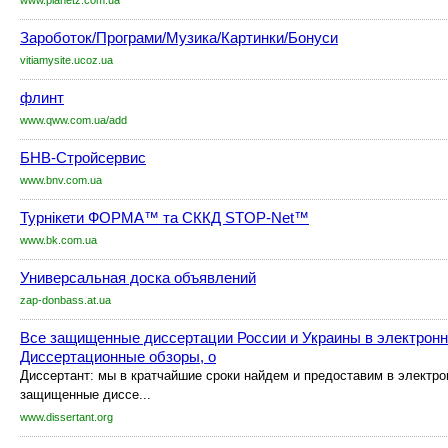
www.planetz.com.ua
Зароботок/Програми/Музика/Картинки/Бонуси
vitiamysite.ucoz.ua
флинт
www.qww.com.ua/add
БНВ-Стройсервис
www.bnv.com.ua
Турнікети ФОРМА™ та СККД STOP-Net™
www.bk.com.ua
Универсальная доска объявлений
zap-donbass.at.ua
Все защищенные диссертации России и Украины в электронн
Диссертационные обзоры, о
Диссертант: мы в кратчайшие сроки найдем и предоставим в электро
защищенные диссе...
www.dissertant.org