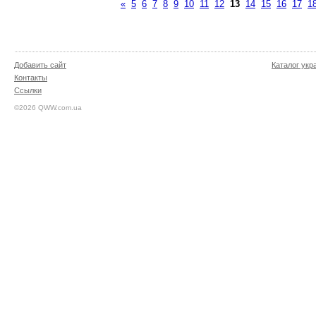
«
5
6
7
8
9
10
11
12
13
14
15
16
17
1
Добавить сайт
Каталог укр
Контакты
Ссылки
©2026 QWW.com.ua