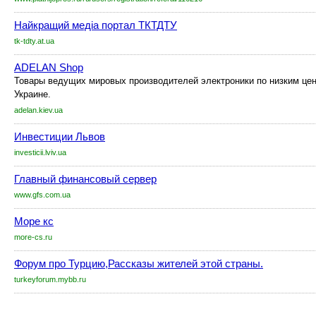
Найкращий медіа портал ТКТДТУ
tk-tdty.at.ua
ADELAN Shop
Товары ведущих мировых производителей электроники по низким цен
Украине.
adelan.kiev.ua
Инвестиции Львов
investicii.lviv.ua
Главный финансовый сервер
www.gfs.com.ua
Море кс
more-cs.ru
Форум про Турцию,Рассказы жителей этой страны.
turkeyforum.mybb.ru