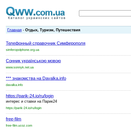
Главная
-
Отдых, Туризм, Путешествия
Телефонный справочник Симферополя
simferopolphone.org.ua
Сонник українською мовою
www.sonnyk.net.ua
*** знакомства на Davalka.info
davalka.info
https://parik-24.io/ru/login
интерес и ставки на Парик24
https://parik-24.io/ru/login
free-film
free-film.ucoz.com