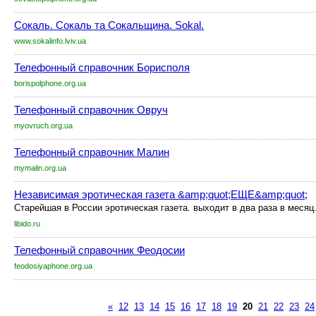
Сокаль. Сокаль та Сокальщина. Sokal.
www.sokalinfo.lviv.ua
Телефонный справочник Борисполя
borispolphone.org.ua
Телефонный справочник Овруч
myovruch.org.ua
Телефонный справочник Малин
mymalin.org.ua
Независимая эротическая газета &amp;quot;ЕЩЕ&amp;quot;
Старейшая в России эротическая газета. выходит в два раза в месяц
libido.ru
Телефонный справочник Феодосии
feodosiyaphone.org.ua
«
12
13
14
15
16
17
18
19
20
21
22
23
24