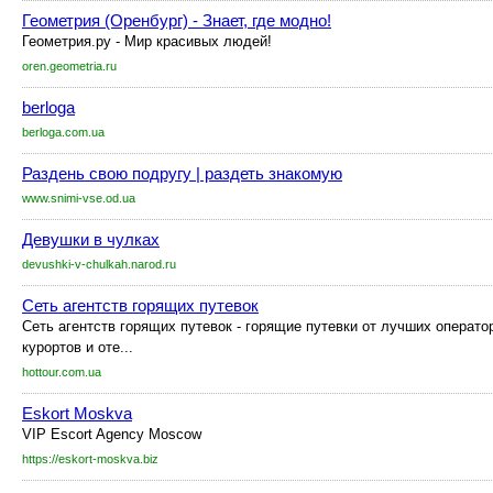
Геометрия (Оренбург) - Знает, где модно!
Геометрия.ру - Мир красивых людей!
oren.geometria.ru
berloga
berloga.com.ua
Раздень свою подругу | раздеть знакомую
www.snimi-vse.od.ua
Девушки в чулках
devushki-v-chulkah.narod.ru
Сеть агентств горящих путевок
Сеть агентств горящих путевок - горящие путевки от лучших оператор
курортов и оте...
hottour.com.ua
Eskort Moskva
VIP Escort Agency Moscow
https://eskort-moskva.biz