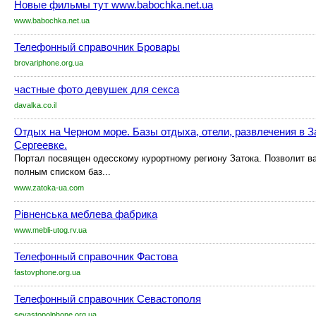
Новые фильмы тут www.babochka.net.ua
www.babochka.net.ua
Телефонный справочник Бровары
brovariphone.org.ua
частные фото девушек для секса
davalka.co.il
Отдых на Черном море. Базы отдыха, отели, развлечения в З
Сергеевке.
Портал посвящен одесскому курортному региону Затока. Позволит в
полным списком баз...
www.zatoka-ua.com
Рівненська меблева фабрика
www.mebli-utog.rv.ua
Телефонный справочник Фастова
fastovphone.org.ua
Телефонный справочник Севастополя
sevastopolphone.org.ua