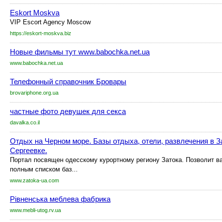
Eskort Moskva
VIP Escort Agency Moscow
https://eskort-moskva.biz
Новые фильмы тут www.babochka.net.ua
www.babochka.net.ua
Телефонный справочник Бровары
brovariphone.org.ua
частные фото девушек для секса
davalka.co.il
Отдых на Черном море. Базы отдыха, отели, развлечения в З
Сергеевке.
Портал посвящен одесскому курортному региону Затока. Позволит в
полным списком баз...
www.zatoka-ua.com
Рівненська меблева фабрика
www.mebli-utog.rv.ua