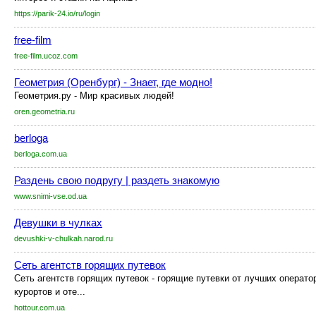
https://parik-24.io/ru/login
free-film
free-film.ucoz.com
Геометрия (Оренбург) - Знает, где модно!
Геометрия.ру - Мир красивых людей!
oren.geometria.ru
berloga
berloga.com.ua
Раздень свою подругу | раздеть знакомую
www.snimi-vse.od.ua
Девушки в чулках
devushki-v-chulkah.narod.ru
Сеть агентств горящих путевок
Сеть агентств горящих путевок - горящие путевки от лучших оператор
курортов и оте...
hottour.com.ua