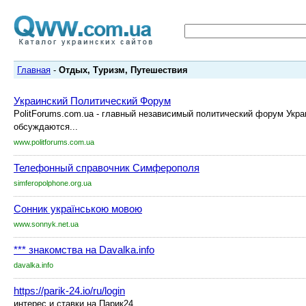
Главная
-
Отдых, Туризм, Путешествия
Украинский Политический Форум
PolitForums.com.ua - главный независимый политический форум Укр
обсуждаются...
www.politforums.com.ua
Телефонный справочник Симферополя
simferopolphone.org.ua
Сонник українською мовою
www.sonnyk.net.ua
*** знакомства на Davalka.info
davalka.info
https://parik-24.io/ru/login
интерес и ставки на Парик24