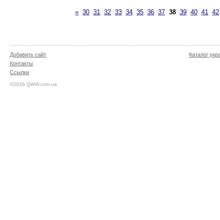
«
30
31
32
33
34
35
36
37
38
39
40
41
42
Добавить сайт
Каталог укр
Контакты
Ссылки
©2026 QWW.com.ua