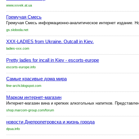
www.xxvek.at.ua
Гремучая Смесь
Гремучая Смесь информационно-аналитическое интернет издание. Нов
gs.sloboda.net
XXX-LADIES from Ukraine. Outcall in Kiev.
ladies-xxx.com
Pretty ladies for incall in Kiev - escorts-europe
escorts-europe.info
Самые красивые дома мира
fine-archi.blogspot.com
Марком интернет-магазин
Интернет-магазин вина и крепких алкогольных напитков. Представлен
shop.marcom-group.com/forum
новости Днепропетровска и жизнь города
dpua.info