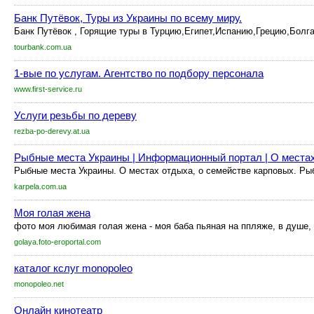
Банк Путёвок, Туры из Украины по всему миру.
Банк Путёвок , Горящие туры в Турцию,Египет,Испанию,Грецию,Болг
tourbank.com.ua
1-вые по услугам. Агентство по подбору персонала
www.first-service.ru
Услуги резьбы по дереву
rezba-po-derevy.at.ua
Рыбные места Украины | Информационный портал | О местах
Рыбные места Украины. О местах отдыха, о семействе карповых. Рыб
karpela.com.ua
Моя голая жена
фото моя любимая голая жена - моя баба пьяная на ппляже, в душе, 
golaya.foto-eroportal.com
каталог кслуг monopoleo
monopoleo.net
Онлайн кинотеатр