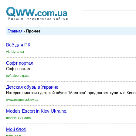
Главная
-
Прочее
Всё для ПК
vip-biz.at.ua
Софт портал
Софт портал
soft.alport.lg.ua
Детская обувь в Украине
Интернет-магазин детской обуви "Малгося" предлагает купить в Киев
www.malgosia.kiev.ua
Models Escort in Kiev Ukraine.
models-xxx.com
Мой блог!