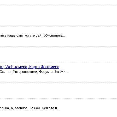
ть нашь сайт!кстате сайт обновляеть...
ат, Web камера, Карта Житомира
Статьи, Фоторепортажи, Форум и Чат Жи...
льна, а, главное, не боишься это п...