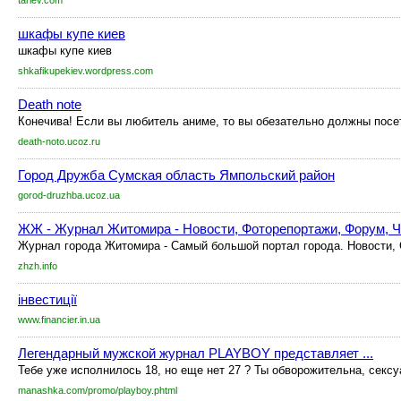
tarlev.com
шкафы купе киев
шкафы купе киев
shkafikupekiev.wordpress.com
Death note
Конечива! Если вы любитель аниме, то вы обезательно должны посети
death-noto.ucoz.ru
Город Дружба Сумская область Ямпольский район
gorod-druzhba.ucoz.ua
ЖЖ - Журнал Житомира - Новости, Фоторепортажи, Форум, Ч
Журнал города Житомира - Самый большой портал города. Новости, 
zhzh.info
інвестиції
www.financier.in.ua
Легендарный мужской журнал PLAYBOY представляет ...
Тебе уже исполнилось 18, но еще нет 27 ? Ты обворожительна, сексуа
manashka.com/promo/playboy.phtml