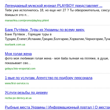
Легендарный мужской журнал PLAYBOY представляет ...
Тебе уже исполнилось 18, но еще нет 27 ? Ты обворожительна, сексуа
боишься это п...
manashka.com/promo/playboy.phtml
Банк Путёвок, Туры из Украины по всему миру.
Банк Путёвок , Горящие туры в
Турцию,Египет,Испанию,Грецию,Болгарию,Хорватию,Черногорию,Туни
tourbank.com.ua
Моя голая жена
фото моя любимая голая жена - моя баба пьяная на ппляже, в душе,
показывает сво...
golaya.foto-eroportal.com
1-вые по услугам. Агентство по подбору персонала
www.first-service.ru
Услуги резьбы по дереву
rezba-po-derevy.at.ua
Рыбные места Украины | Информационный портал | О местах