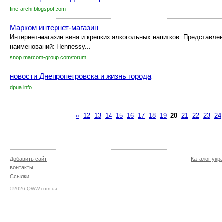
fine-archi.blogspot.com
Марком интернет-магазин
Интернет-магазин вина и крепких алкогольных напитков. Представле
наименований: Hennessy...
shop.marcom-group.com/forum
новости Днепропетровска и жизнь города
dpua.info
«
12
13
14
15
16
17
18
19
20
21
22
23
24
Добавить сайт
Каталог укр
Контакты
Ссылки
©2026 QWW.com.ua