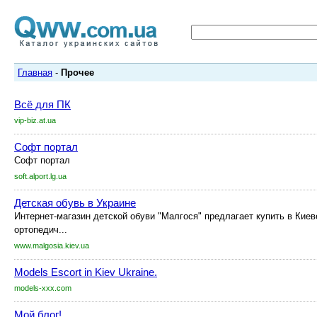
Главная
-
Прочее
Всё для ПК
vip-biz.at.ua
Софт портал
Софт портал
soft.alport.lg.ua
Детская обувь в Украине
Интернет-магазин детской обуви "Малгося" предлагает купить в Киев
ортопедич...
www.malgosia.kiev.ua
Models Escort in Kiev Ukraine.
models-xxx.com
Мой блог!