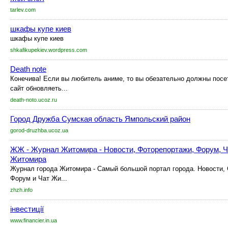
tarlev.com
шкафы купе киев
шкафы купе киев
shkafikupekiev.wordpress.com
Death note
Конечива! Если вы любитель аниме, то вы обезательно должны посет
сайт обновляеть...
death-noto.ucoz.ru
Город Дружба Сумская область Ямпольский район
gorod-druzhba.ucoz.ua
ЖЖ - Журнал Житомира - Новости, Фоторепортажи, Форум, Ча
Житомира
Журнал города Житомира - Самый большой портал города. Новости, 
Форум и Чат Жи...
zhzh.info
інвестиції
www.financier.in.ua