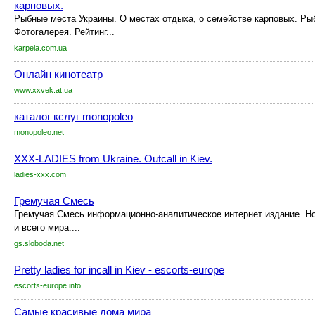
карповых.
Рыбные места Украины. О местах отдыха, о семействе карповых. Р
Фотогалерея. Рейтинг...
karpela.com.ua
Онлайн кинотеатр
www.xxvek.at.ua
каталог кслуг monopoleo
monopoleo.net
XXX-LADIES from Ukraine. Outcall in Kiev.
ladies-xxx.com
Гремучая Смесь
Гремучая Смесь информационно-аналитическое интернет издание. Но
и всего мира....
gs.sloboda.net
Pretty ladies for incall in Kiev - escorts-europe
escorts-europe.info
Самые красивые дома мира