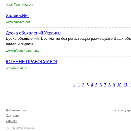
https://sochka.com
Халява.Net
www.haleava.net
Доска объявлений Украины
Доска объявлений, Бесплатно без регистрации размещайте Ваши об
видео и обратн...
www.infodoska.com.ua
ІСТЕННЕ ПРАВОСЛАВ`Я
pravdaua.at.ua
«
1
2
3
4
5
6
7
8
9
10
11
Добавить сайт
Каталог укр
Контакты
Ссылки
©2026 QWW.com.ua