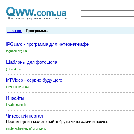
Главная
-
Программы
IPGuard - программа для интернет-кафе
ipguard.org.ua
Шаблоны для фотошопа
yaha.at.ua
inTVideo - сервис будущего
intvideo-tv.at.ua
Инвайты
invaits.narod.ru
Читерский портал
Портал где вы можете найти бруты читы хакии и прочее..
mister-cheater.ru/forum.php