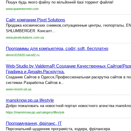
Пошук будь якого файлу по мільйонній базі торрент файлів!
www.queentorrent.com
Сайт компании Pixel Solutions
Продажа космических снимков,ситуационные центры, геопорталы, EN
SHLUMBERGER. Консалт...
www.pixelsolutions.com.ua
Программы для компьютера, софт, soft, бесплатно
dimon315920.narod2.ru
Web-Studio by ValdemaR Создание Качественных Сайтов!Раз
Графика и Дизайн.Раскрутка.
Создание Сайтов в Одессе,Профессиональная раскрутка сайтов в п
системах.Разработка Сайтов в...
www.renont.od.ua
mansknow.pp.ua lifestyle
Добро пожаловать на новостной портал новостного агенства mansknow
https://mansknow.pp.ua/category/lifestyle
Програмування, фріланс, IT
Персональний щоденник програміста, кодера, фрілансера