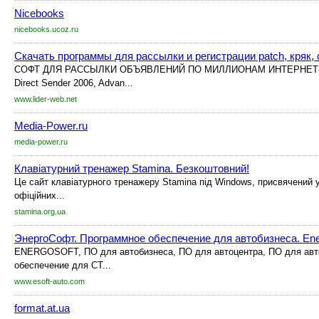
Nicebooks
nicebooks.ucoz.ru
Скачать программы для рассылки и регистрации patch, кряк, 
СОФТ ДЛЯ РАССЫЛКИ ОБЪЯВЛЕНИЙ ПО МИЛЛИОНАМ ИНТЕРНЕТ-ДО
Direct Sender 2006, Advan...
www.lider-web.net
Media-Power.ru
media-power.ru
Клавіатурний тренажер Stamina. Безкоштовний!
Це сайт клавіатурного тренажеру Stamina під Windows, присвячений ук
офіційних...
stamina.org.ua
ЭнергоСофт. Программное обеспечение для автобизнеса. Ene
ENERGOSOFT, ПО для автобизнеса, ПО для автоцентра, ПО для авт
обеспечение для СТ...
www.esoft-auto.com
format.at.ua