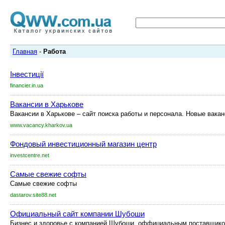
Главная
-
Работа
Інвестиції
financier.in.ua
Вакансии в Харькове
Вакансии в Харькове – сайт поиска работы и персонала. Новые вака
www.vacancy.kharkov.ua
Фондовый инвестиционный магазин центр
investcentre.net
Самые свежие софты
Самые свежие софты
dastarov.site88.net
Официальный сайт компании Шубоши
Бизнес и здоровье с компанией Шубоши, оффициальным поставщико