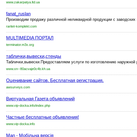
www.zakarpatya.ltd.ua
fanat_ruslan
Производим продажу различной неликвидной продукции c заводских з
raritet-komplekt.com
MULTIMEDIA ПОРТАЛ
terminator.m3x.org
таблички,вывески,стенды
Таблички,вывески.Предоставляем услуги по изготовлению наружной р
www.xn--80acvaje0c4b.kh.ua
Оценивание сайтов. Бесплатная регистрация.
awsurveys.com
Виртуальная Газета объявлений
www.vip-docka.info/index.php
Частные бесплатные объявления!
www.vip-docka.info
Man - Мобільна версія