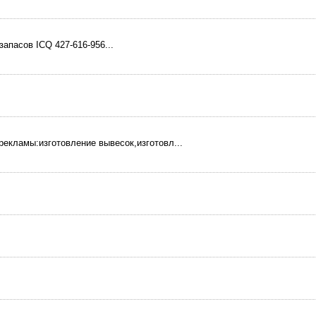
апасов ICQ 427-616-956...
екламы:изготовление вывесок,изготовл...