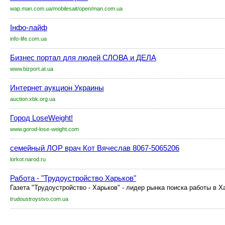
wap.man.com.ua/mobilesait/open/man.com.ua
Інфо-лайф
info-life.com.ua
Бизнес портал для людей СЛОВА и ДЕЛА
www.bizport.at.ua
Интернет аукцион Украины
auction.xbk.org.ua
Город LoseWeight!
www.gorod-lose-weight.com
семейный ЛОР врач Кот Вячеслав 8067-5065206
lorkot.narod.ru
Работа - "Трудоустройство Харьков"
Газета "Трудоустройство - Харьков" - лидер рынка поиска работы в Х
trudoustroystvo.com.ua