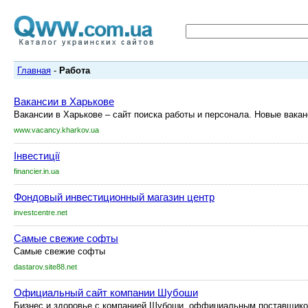
Главная
-
Работа
Вакансии в Харькове
Вакансии в Харькове – сайт поиска работы и персонала. Новые вака
www.vacancy.kharkov.ua
Інвестиції
financier.in.ua
Фондовый инвестиционный магазин центр
investcentre.net
Самые свежие софты
Самые свежие софты
dastarov.site88.net
Официальный сайт компании Шубоши
Бизнес и здоровье с компанией Шубоши, оффициальным поставщико