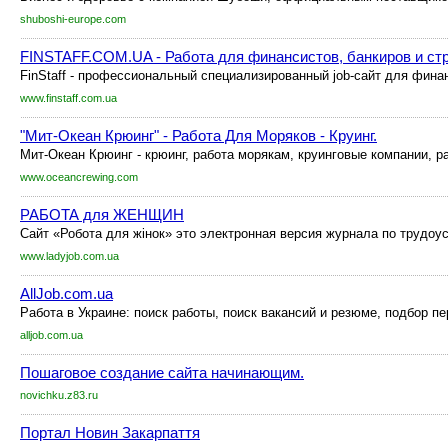
shuboshi-europe.com
FINSTAFF.COM.UA - Работа для финансистов, банкиров и ст
FinStaff - профессиональный специализированный job-сайт для финан
www.finstaff.com.ua
"Мит-Океан Крюинг" - Работа Для Моряков - Круинг.
Мит-Океан Крюинг - крюинг, работа морякам, круинговые компании, р
www.oceancrewing.com
РАБОТА для ЖЕНЩИН
Сайт «Робота для жінок» это электронная версия журнала по трудоус
www.ladyjob.com.ua
AllJob.com.ua
Работа в Украине: поиск работы, поиск вакансий и резюме, подбор п
alljob.com.ua
Пошаговое создание сайта начинающим.
novichku.z83.ru
Портал Новин Закарпаття