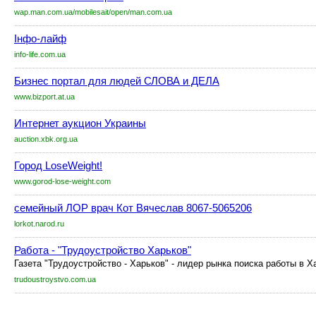
wap.man.com.ua/mobilesait/open/man.com.ua
Інфо-лайф
info-life.com.ua
Бизнес портал для людей СЛОВА и ДЕЛА
www.bizport.at.ua
Интернет аукцион Украины
auction.xbk.org.ua
Город LoseWeight!
www.gorod-lose-weight.com
семейный ЛОР врач Кот Вячеслав 8067-5065206
lorkot.narod.ru
Работа - "Трудоустройство Харьков"
Газета "Трудоустройство - Харьков" - лидер рынка поиска работы в Х
trudoustroystvo.com.ua