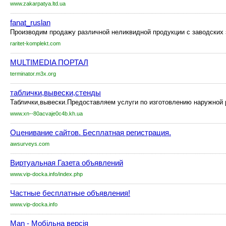
www.zakarpatya.ltd.ua
fanat_ruslan
Производим продажу различной неликвидной продукции c заводских з
raritet-komplekt.com
MULTIMEDIA ПОРТАЛ
terminator.m3x.org
таблички,вывески,стенды
Таблички,вывески.Предоставляем услуги по изготовлению наружной р
www.xn--80acvaje0c4b.kh.ua
Оценивание сайтов. Бесплатная регистрация.
awsurveys.com
Виртуальная Газета объявлений
www.vip-docka.info/index.php
Частные бесплатные объявления!
www.vip-docka.info
Man - Мобільна версія